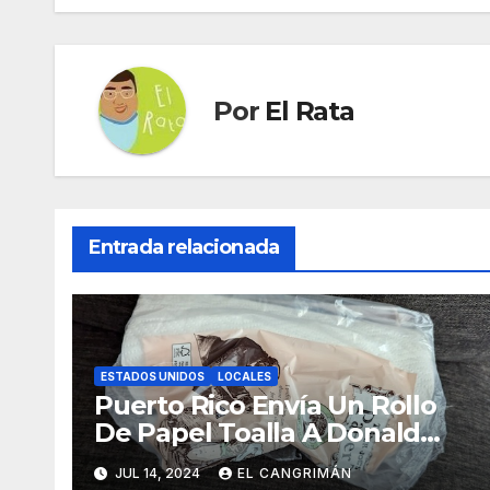
entradas
Por
El Rata
Entrada relacionada
ESTADOS UNIDOS
LOCALES
Puerto Rico Envía Un Rollo
De Papel Toalla A Donald
Trump Pa’ Que Use Las Hojas
JUL 14, 2024
EL CANGRIMÁN
De Curita