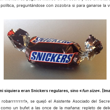
ta política, preguntándose con zozobra si para ganarse la
i siquiera eran Snickers regulares, sino «
fun size
«. [I
obarrrrrrrr!», se quejó el Asistente Asociado del Secre
como un bufet a las once de la mañana: repleto de deli