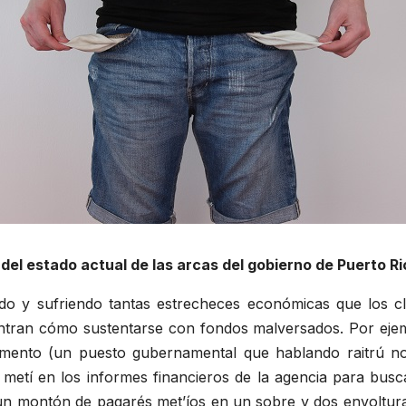
del estado actual de las arcas del gobierno de Puerto R
do y sufriendo tantas estrecheces económicas que los cle
ran cómo sustentarse con fondos malversados. Por ejempl
mento (un puesto gubernamental que hablando raitrú no
me metí en los informes financieros de la agencia para bus
n montón de pagarés met’íos en un sobre y dos envolturas