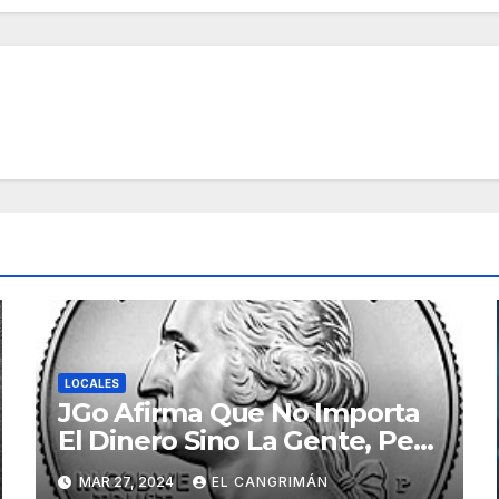
LOCALES
JGo Afirma Que No Importa
El Dinero Sino La Gente, Pero
Pregunta: «¿De Verdad No
MAR 27, 2024
EL CANGRIMÁN
Tendrán Una Pejetita?»