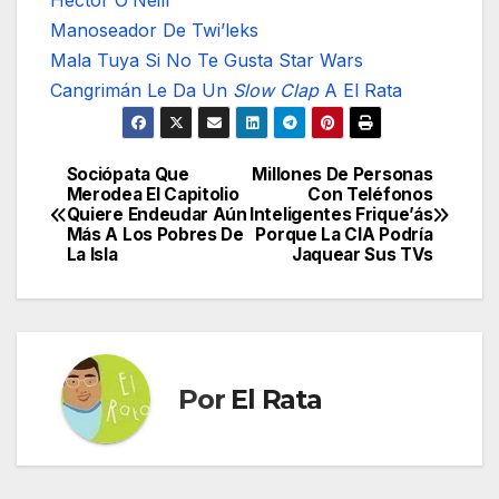
Héctor O’Neill
Manoseador De Twi’leks
Mala Tuya Si No Te Gusta Star Wars
Cangrimán Le Da Un
Slow Clap
A El Rata
Sociópata Que
Millones De Personas
Navegación
Merodea El Capitolio
Con Teléfonos
Quiere Endeudar Aún
Inteligentes Frique’ás
de
Más A Los Pobres De
Porque La CIA Podría
La Isla
Jaquear Sus TVs
entradas
Por
El Rata