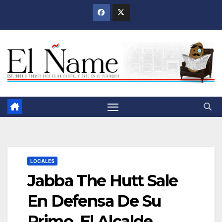
Saltar
al
contenido
LOCALES
Jabba The Hutt Sale
En Defensa De Su
Primo, El Alcalde