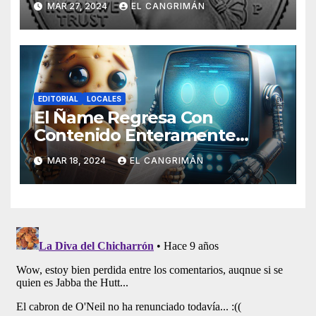
MAR 27, 2024
EL CANGRIMÁN
Tendrán Una Pejetita?»
EDITORIAL
LOCALES
El Ñame Regresa Con
Contenido Enteramente
Generado Por Inteligencia
MAR 18, 2024
EL CANGRIMÁN
Artificial