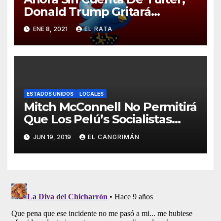
Donald Trump Gritará
Barrabasadas Desde Una
ENE 8, 2021
EL RATA
Tumbacocos
ESTADOS UNIDOS
LOCALES
Mitch McConnell No Permitirá
Que Los Pelú’s Socialistas
Comunistas Del PNP Logren
JUN 19, 2019
EL CANGRIMÁN
La Estadidad