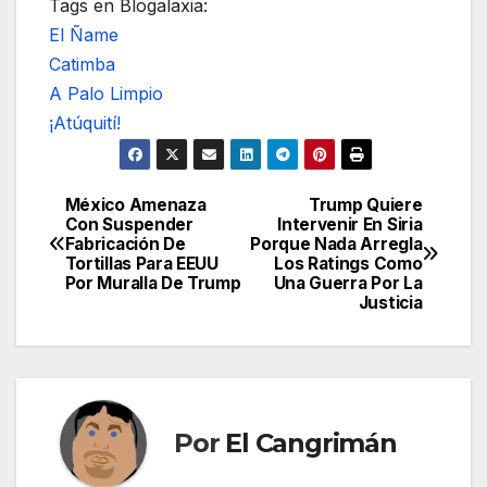
Tags en Blogalaxia:
El Ñame
Catimba
A Palo Limpio
¡Atúquití!
México Amenaza
Trump Quiere
Navegación
Con Suspender
Intervenir En Siria
Fabricación De
Porque Nada Arregla
de
Tortillas Para EEUU
Los Ratings Como
Por Muralla De Trump
Una Guerra Por La
entradas
Justicia
Por
El Cangrimán