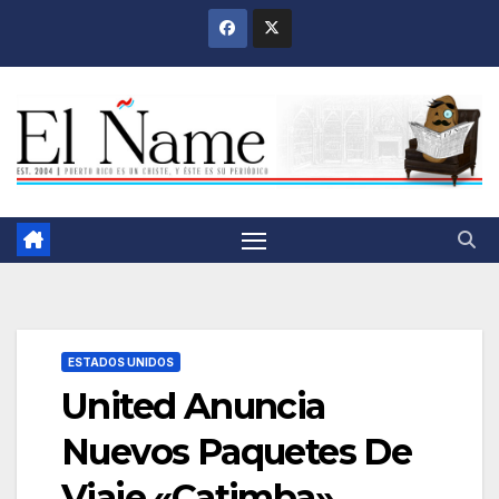
Saltar
al
contenido
ESTADOS UNIDOS
United Anuncia
Nuevos Paquetes De
Viaje «Catimba»,