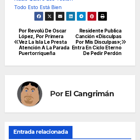
Todo Esto Está Bien
Por Revolú De Oscar
Residente Publica
Navegación
López, Por Primera
Canción «Disculpas
Vez La Isla Le Presta
Por Mis Disculpas»;
de
Atención A La Parada
Entra En Ciclo Eterno
Puertorriqueña
De Pedir Perdón
entradas
Por
El Cangrimán
Entrada relacionada