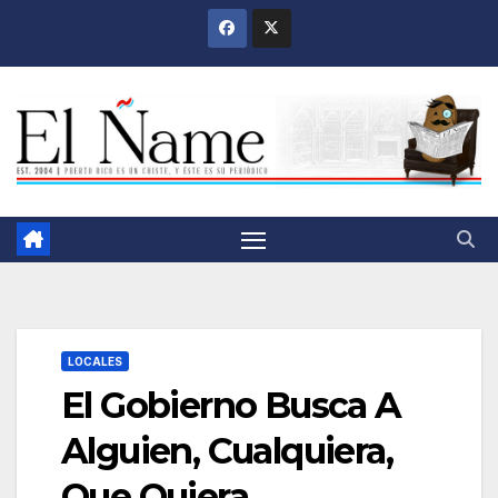
Saltar
al
contenido
LOCALES
El Gobierno Busca A
Alguien, Cualquiera,
Que Quiera