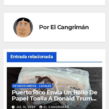
entradas
Por
El Cangrimán
Entrada relacionada
ESTADOS UNIDOS
LOCALES
Puerto Rico Envía Un Rollo De
Papel Toalla A Donald Trump
Pa’ Que Use Las Hojas De
JUL 14, 2024
EL CANGRIMÁN