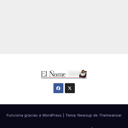
Funciona gracias a WordPress
|
Tema:
Newsup
de
Themeansar