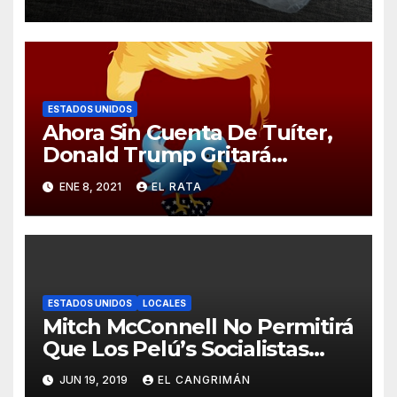
Curita
ESTADOS UNIDOS
Ahora Sin Cuenta De Tuíter,
Donald Trump Gritará
Barrabasadas Desde Una
ENE 8, 2021
EL RATA
Tumbacocos
ESTADOS UNIDOS
LOCALES
Mitch McConnell No Permitirá
Que Los Pelú’s Socialistas
Comunistas Del PNP Logren
JUN 19, 2019
EL CANGRIMÁN
La Estadidad