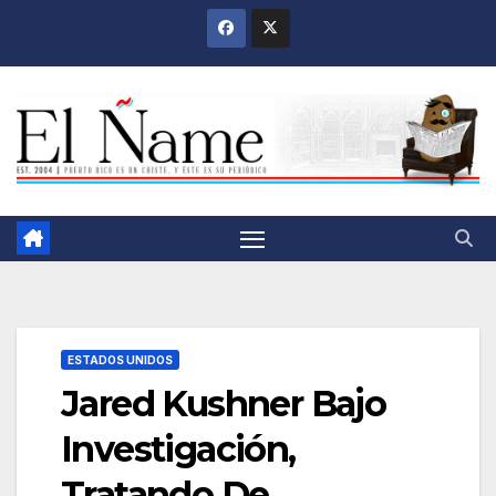
Saltar
al
contenido
ESTADOS UNIDOS
Jared Kushner Bajo
Investigación,
Tratando De