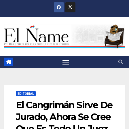
Saltar
al
contenido
EDITORIAL
El Cangrimán Sirve De
Jurado, Ahora Se Cree
Que Es Todo Un Juez