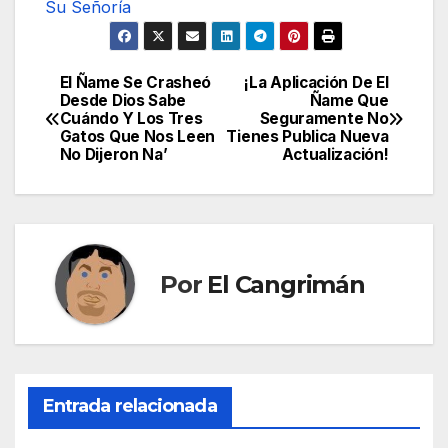
Su Señoría
El Ñame Se Crasheó
¡La Aplicación De El
Navegación
Desde Dios Sabe
Ñame Que
Cuándo Y Los Tres
Seguramente No
de
Gatos Que Nos Leen
Tienes Publica Nueva
No Dijeron Na’
Actualización!
entradas
Por
El Cangrimán
Entrada relacionada