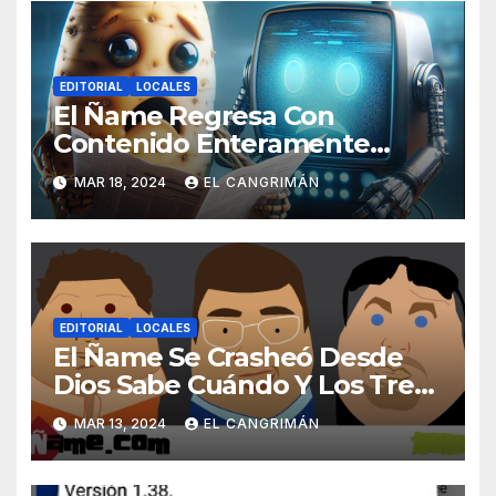
EDITORIAL
LOCALES
El Ñame Regresa Con
Contenido Enteramente
Generado Por Inteligencia
MAR 18, 2024
EL CANGRIMÁN
Artificial
EDITORIAL
LOCALES
El Ñame Se Crasheó Desde
Dios Sabe Cuándo Y Los Tres
Gatos Que Nos Leen No
MAR 13, 2024
EL CANGRIMÁN
Dijeron Na’