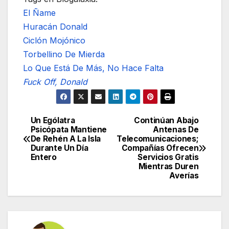
El Ñame
Huracán Donald
Ciclón Mojónico
Torbellino De Mierda
Lo Que Está De Más, No Hace Falta
Fuck Off, Donald
Un Ególatra
Continúan Abajo
Navegación
Psicópata Mantiene
Antenas De
De Rehén A La Isla
Telecomunicaciones;
de
Durante Un Día
Compañías Ofrecen
Entero
Servicios Gratis
entradas
Mientras Duren
Averías