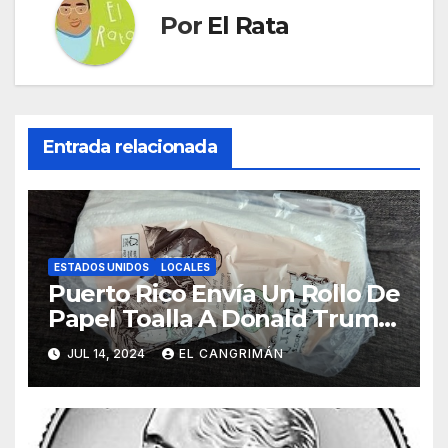
Por
El Rata
Entrada relacionada
ESTADOS UNIDOS
LOCALES
Puerto Rico Envía Un Rollo De
Papel Toalla A Donald Trump
Pa’ Que Use Las Hojas De
JUL 14, 2024
EL CANGRIMÁN
Curita