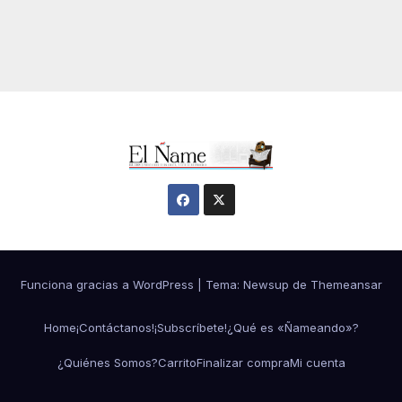
Funciona gracias a WordPress
|
Tema:
Newsup
de
Themeansar
Home
¡Contáctanos!
¡Subscríbete!
¿Qué es «Ñameando»?
¿Quiénes Somos?
Carrito
Finalizar compra
Mi cuenta