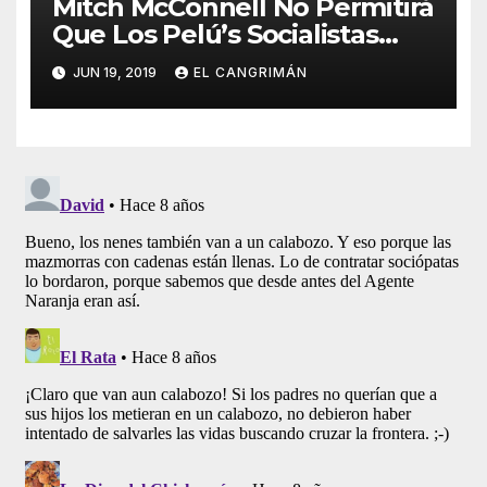
Mitch McConnell No Permitirá
Que Los Pelú’s Socialistas
Comunistas Del PNP Logren
JUN 19, 2019
EL CANGRIMÁN
La Estadidad