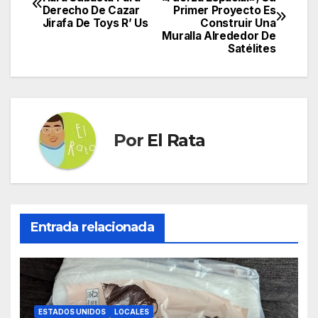
Derecho De Cazar
Primer Proyecto Es
de
Jirafa De Toys R’ Us
Construir Una
Muralla Alrededor De
entradas
Satélites
Por
El Rata
Entrada relacionada
ESTADOS UNIDOS
LOCALES