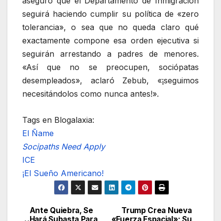
aseguró que el Departamento de Inmigración
seguirá haciendo cumplir su política de «zero
tolerancia», o sea que no queda claro qué
exactamente compone esa orden ejecutiva si
seguirán arrestando a padres de menores.
«Así que no se preocupen, sociópatas
desempleados», aclaró Zebub, «¡seguimos
necesitándolos como nunca antes!».
Tags en Blogalaxia:
El Ñame
Socipaths Need Apply
ICE
¡El Sueño Americano!
Ante Quiebra, Se
Trump Crea Nueva
Navegación
Hará Subasta Para
«Fuerza Espacial»; Su