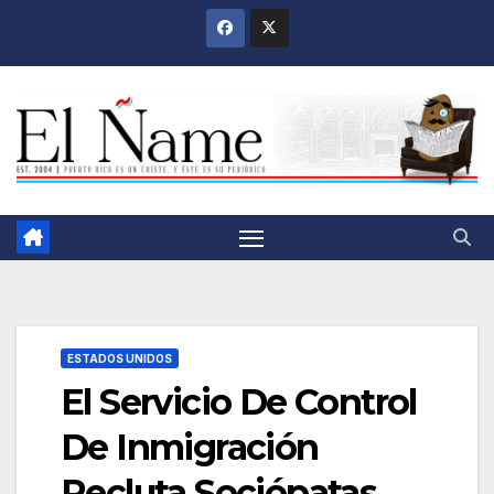
Saltar
al
contenido
ESTADOS UNIDOS
El Servicio De Control
De Inmigración
Recluta Sociópatas