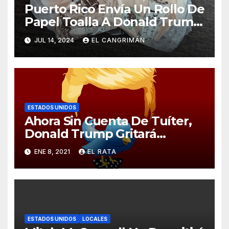
Puerto Rico Envía Un Rollo De
Papel Toalla A Donald Trump
Pa’ Que Use Las Hojas De
JUL 14, 2024
EL CANGRIMÁN
Curita
ESTADOS UNIDOS
Ahora Sin Cuenta De Tuíter,
Donald Trump Gritará
Barrabasadas Desde Una
ENE 8, 2021
EL RATA
Tumbacocos
ESTADOS UNIDOS
LOCALES