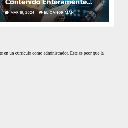
Contenido Enteramente
Generado Por Inteligencia
MAR 18, 2024
EL CANGRIMÁN
Artificial