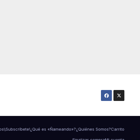
os!
¡Subscríbete!
¿Qué es «Ñameando»?
¿Quiénes Somos?
Carrito
Finalizar compra
Mi cuenta