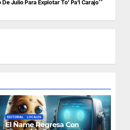
 De Julio Para Explotar To’ Pa’l Carajo
EDITORIAL
LOCALES
El Ñame Regresa Con