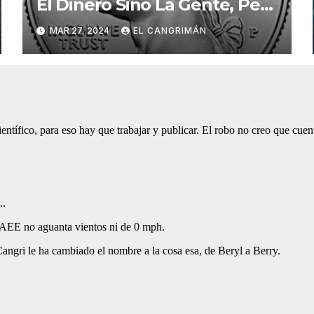
El Dinero Sino La Gente, Pero
Pregunta: «¿De Verdad No
MAR 27, 2024
EL CANGRIMÁN
Tendrán Una Pejetita?»