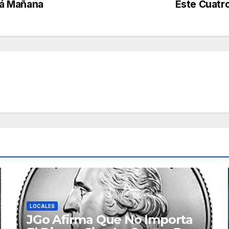
rá Mañana
Este Cuatro
LOCALES
JGo Afirma Que No Importa