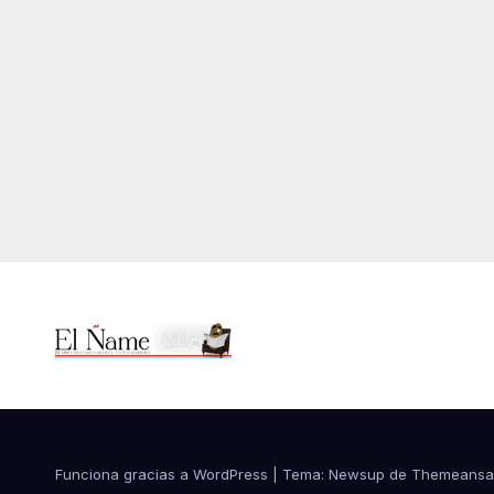
Funciona gracias a WordPress
|
Tema:
Newsup
de
Themeansa