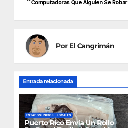
Computadoras Que Alguien Se Roba
de
entradas
Por
El Cangrimán
Entrada relacionada
ESTADOS UNIDOS
LOCALES
Puerto Rico Envía Un Rollo