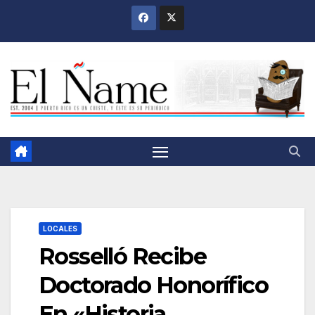
Saltar
al
contenido
LOCALES
Rosselló Recibe
Doctorado Honorífico
En «Historia