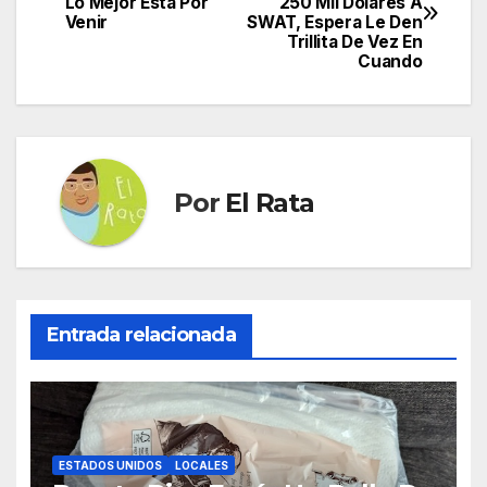
Lo Mejor Está Por
250 Mil Dólares A
de
Venir
SWAT, Espera Le Den
Trillita De Vez En
entradas
Cuando
Por
El Rata
Entrada relacionada
ESTADOS UNIDOS
LOCALES