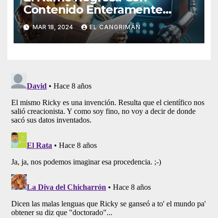
Contenido Enteramente
Generado Por Inteligencia
MAR 18, 2024
EL CANGRIMÁN
Artificial