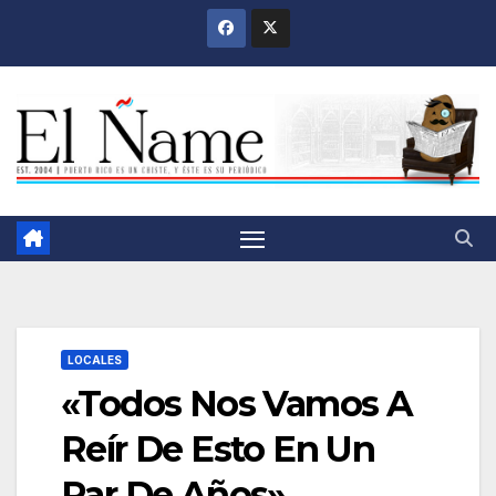
Saltar
al
contenido
LOCALES
«Todos Nos Vamos A
Reír De Esto En Un
Par De Años»,