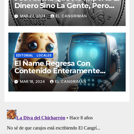
Dinero Sino La Gente, Pero
Pregunta: «¿De Verdad No
MAR 27, 2024
EL CANGRIMÁN
Tendrán Una Pejetita?»
EDITORIAL
LOCALES
El Ñame Regresa Con
Contenido Enteramente
Generado Por Inteligencia
MAR 18, 2024
EL CANGRIMÁN
Artificial