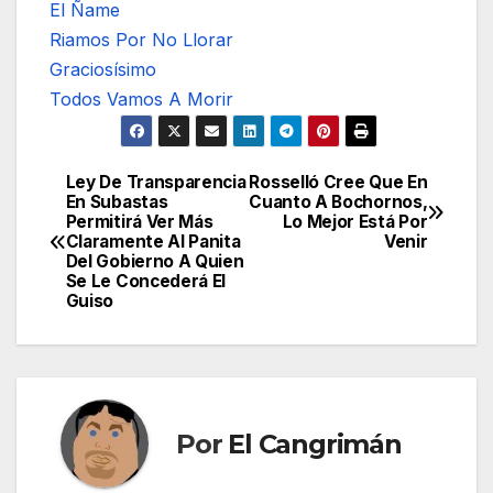
El Ñame
Riamos Por No Llorar
Graciosísimo
Todos Vamos A Morir
Ley De Transparencia
Rosselló Cree Que En
Navegación
En Subastas
Cuanto A Bochornos,
Permitirá Ver Más
Lo Mejor Está Por
de
Claramente Al Panita
Venir
Del Gobierno A Quien
entradas
Se Le Concederá El
Guiso
Por
El Cangrimán