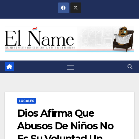
Saltar
al
contenido
LOCALES
Dios Afirma Que
Abusos De Niños No
Es Su Voluntad Un