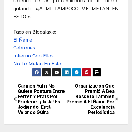
saliendo de las profundidades de la Tierra,
gritando: «¡A MÍ TAMPOCO ME METAN EN
ESTO!».
Tags en Blogalaxia:
El Ñame
Cabrones
Infierno Con Ellos
No Lo Metan En Esto
Carmen Yulín No
Organización Que
Navegación
Quiere Postura Entre
Premió A Bea
Ferrer Y Prats Por
Rosselló También
de
Prudenc– ¡Ja Ja! Es
Premió A El Ñame Por
Jodiendo: Está
Excelencia
entradas
Velando Güira
Periodística