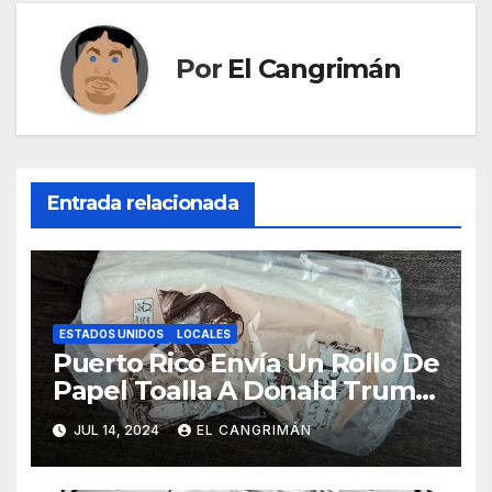
Por
El Cangrimán
Entrada relacionada
ESTADOS UNIDOS
LOCALES
Puerto Rico Envía Un Rollo De
Papel Toalla A Donald Trump
Pa’ Que Use Las Hojas De
JUL 14, 2024
EL CANGRIMÁN
Curita