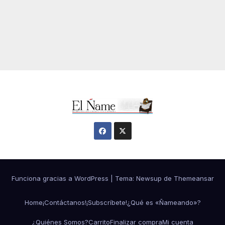
Funciona gracias a WordPress
|
Tema:
Newsup
de
Themeansar
Home
¡Contáctanos!
¡Subscríbete!
¿Qué es «Ñameando»?
¿Quiénes Somos?
Carrito
Finalizar compra
Mi cuenta