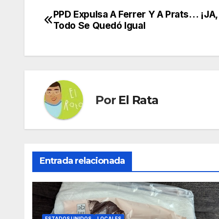
PPD Expulsa A Ferrer Y A Prats… ¡JA,
Navegación
Todo Se Quedó Igual
de
entradas
Por
El Rata
Entrada relacionada
ESTADOS UNIDOS
LOCALES