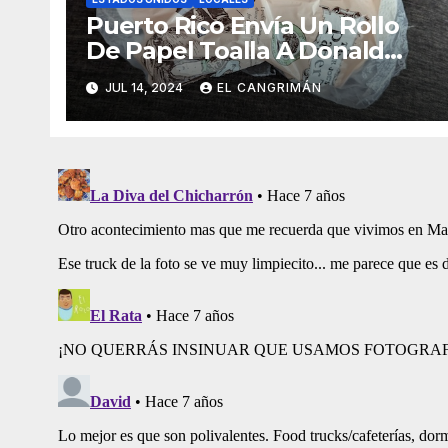
Puerto Rico Envía Un Rollo
De Papel Toalla A Donald
Trump Pa’ Que Use Las Hojas
JUL 14, 2024
EL CANGRIMÁN
De Curita