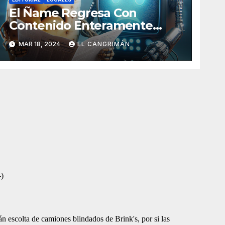
El Ñame Regresa Con
Contenido Enteramente
Generado Por Inteligencia
MAR 18, 2024
EL CANGRIMÁN
Artificial