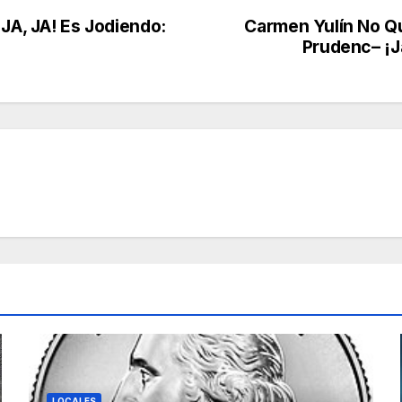
 JA, JA! Es Jodiendo:
Carmen Yulín No Qu
Prudenc– ¡J
LOCALES