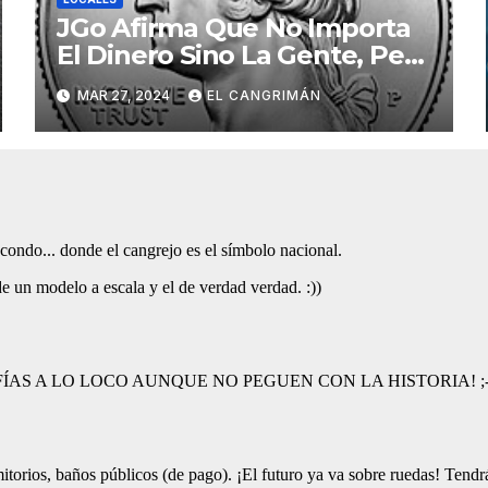
JGo Afirma Que No Importa
El Dinero Sino La Gente, Pero
Pregunta: «¿De Verdad No
MAR 27, 2024
EL CANGRIMÁN
Tendrán Una Pejetita?»