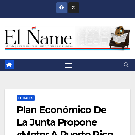
Saltar
al
contenido
LOCALES
Plan Económico De
La Junta Propone
«Meter A Puerto Rico