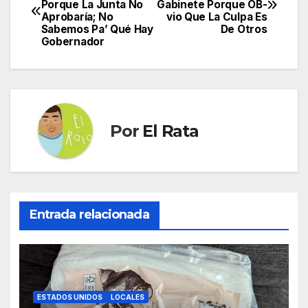
Porque La Junta No
Gabinete Porque OB-
de
Aprobaría; No
vio Que La Culpa Es
Sabemos Pa’ Qué Hay
De Otros
entradas
Gobernador
Por
El Rata
Entrada relacionada
ESTADOS UNIDOS
LOCALES