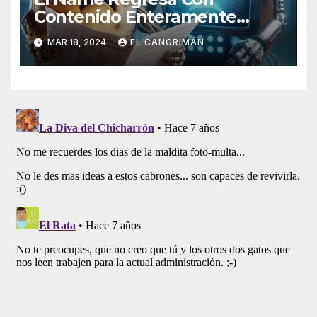
Contenido Enteramente
Generado Por Inteligencia
MAR 18, 2024
EL CANGRIMÁN
Artificial