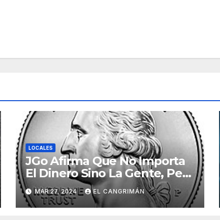
LOCALES
JGo Afirma Que No Importa
El Dinero Sino La Gente, Pero
Pregunta: «¿De Verdad No
MAR 27, 2024
EL CANGRIMÁN
Tendrán Una Pejetita?»