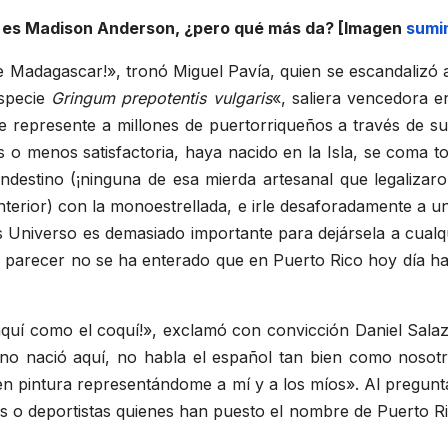
 es Madison Anderson, ¿pero qué más da? [Imagen
sumi
 Madagascar!», tronó Miguel Pavía, quien se escandalizó al
especie
Gringum prepotentis vulgaris
«, saliera vencedora e
e represente a millones de puertorriqueños a través de su 
 menos satisfactoria, haya nacido en la Isla, se coma tod
landestino (¡ninguna de esa mierda artesanal que legaliz
nterior) con la monoestrellada, e irle desaforadamente a un
ss Universo es demasiado importante para dejársela a cual
l parecer no se ha enterado que en Puerto Rico hoy día h
aquí como el coquí!», exclamó con convicción Daniel Salaz
 no nació aquí, no habla el español tan bien como nosotro
i en pintura representándome a mí y a los míos». Al pregun
es o deportistas quienes han puesto el nombre de Puerto Ri