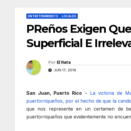
ENTRETENIMIENTO
LOCALES
PReños Exigen Que
Superficial E Irrel
Por
El Rata
JUN 17, 2019
San Juan, Puerto Rico
–
La victoria de 
puertorriqueños, por el hecho de que la candi
que nos represente en un certamen de bell
puertorriqueños que evidentemente no encuent