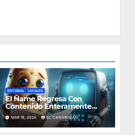
EDITORIAL
LOCALES
El Ñame Regresa Con
Contenido Enteramente
Generado Por Inteligencia
MAR 18, 2024
EL CANGRIMÁN
Artificial