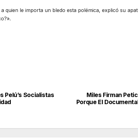
a quien le importa un bledo esta polémica, explicó su apat
co?».
 Pelú’s Socialistas
Miles Firman Petic
idad
Porque El Documental