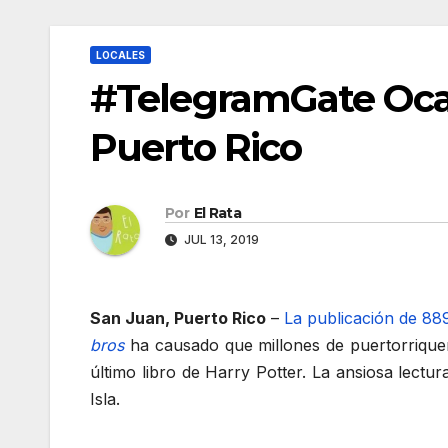
LOCALES
#TelegramGate Oca
Puerto Rico
Por
El Rata
JUL 13, 2019
San Juan, Puerto Rico
–
La publicación de 88
bros
ha causado que millones de puertorriqueñ
último libro de Harry Potter. La ansiosa lec
Isla.