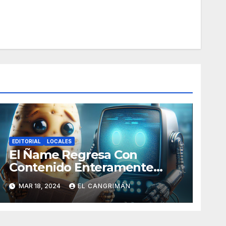
EDITORIAL
LOCALES
El Ñame Regresa Con
Contenido Enteramente
Generado Por Inteligencia
MAR 18, 2024
EL CANGRIMÁN
Artificial