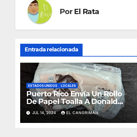
Por
El Rata
Entrada relacionada
ESTADOS UNIDOS
LOCALES
Puerto Rico Envía Un Rollo
De Papel Toalla A Donald
Trump Pa’ Que Use Las Hojas
JUL 14, 2024
EL CANGRIMÁN
De Curita