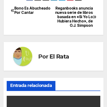
Bono Es Abucheado
Reganbooks anuncia
Navegación
Por Cantar
nueva serie de libros
basada en «Si Yo Lo
de
Hubiera Hecho», de
O.J. Simpson
entradas
Por
El Rata
Entrada relacionada