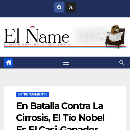
Saltar
al
contenido
ENTRETENIMIENTO
En Batalla Contra La
Cirrosis, El Tío Nobel
Es El Casi-Ganador