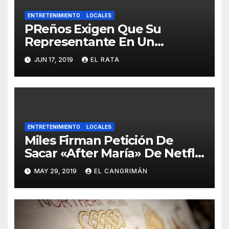
ENTRETENIMIENTO
LOCALES
PReños Exigen Que Su
Representante En Un
Concurso Superficial E
JUN 17, 2019
EL RATA
Irrelevante Sea «Boricua De
Pura Cepa»
ENTRETENIMIENTO
LOCALES
Miles Firman Petición De
Sacar «After María» De Netflix
Porque El Documental No
MAY 29, 2019
EL CANGRIMÁN
Trata Sobre Lo Que Ellos
Quieren Que Trate