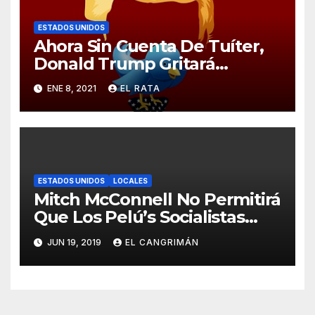
ESTADOS UNIDOS
Ahora Sin Cuenta De Tuíter,
Donald Trump Gritará
Barrabasadas Desde Una
ENE 8, 2021
EL RATA
Tumbacocos
ESTADOS UNIDOS
LOCALES
Mitch McConnell No Permitirá
Que Los Pelú’s Socialistas
Comunistas Del PNP Logren
JUN 19, 2019
EL CANGRIMÁN
La Estadidad