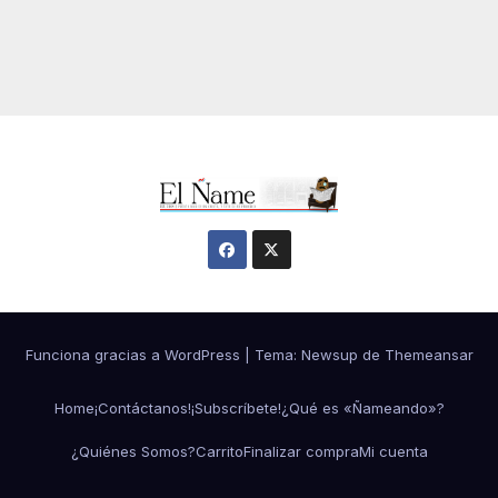
Funciona gracias a WordPress
|
Tema:
Newsup
de
Themeansar
Home
¡Contáctanos!
¡Subscríbete!
¿Qué es «Ñameando»?
¿Quiénes Somos?
Carrito
Finalizar compra
Mi cuenta