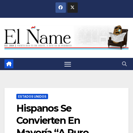
Saltar
al
contenido
ESTADOS UNIDOS
Hispanos Se
Convierten En
Mayoría “A Puro