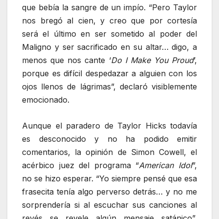
que bebía la sangre de un impío. “Pero Taylor
nos bregó al cien, y creo que por cortesía
será el último en ser sometido al poder del
Maligno y ser sacrificado en su altar… digo, a
menos que nos cante ‘
Do I Make You Proud
’,
porque es difícil despedazar a alguien con los
ojos llenos de lágrimas”, declaró visiblemente
emocionado.
Aunque el paradero de Taylor Hicks todavía
es desconocido y no ha podido emitir
comentarios, la opinión de Simon Cowell, el
acérbico juez del programa “
American Idol
”,
no se hizo esperar. “Yo siempre pensé que esa
frasecita tenía algo perverso detrás… y no me
sorprendería si al escuchar sus canciones al
revés se revele algún mensaje satánico”,