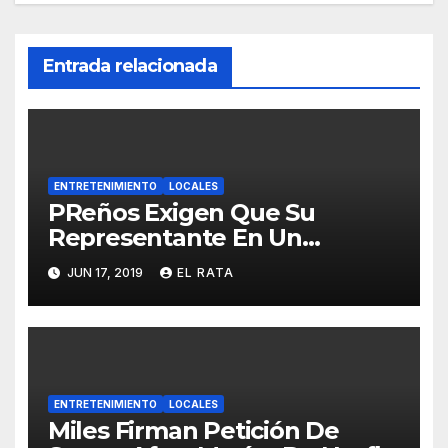
Entrada relacionada
ENTRETENIMIENTO
LOCALES
PReños Exigen Que Su
Representante En Un
Concurso Superficial E
JUN 17, 2019
EL RATA
Irrelevante Sea «Boricua De
Pura Cepa»
ENTRETENIMIENTO
LOCALES
Miles Firman Petición De