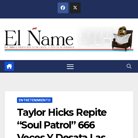
Saltar
al
contenido
ENTRETENIMIENTO
Taylor Hicks Repite
“Soul Patrol” 666
Veces Y Desata Las