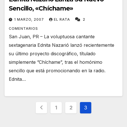
Sencillo, «Chíchame»
1 MARZO, 2007
EL RATA
2
COMENTARIOS
San Juan, PR – La voluptuosa cantante
sextagenaria Ednita Nazarió lanzó recientemente
su último proyecto discográfico, títulado
simplemente ”Chíchame”, tras el homónimo
sencillo que está promocionando en la radio.
Ednita…
Navegación
1
2
3
de