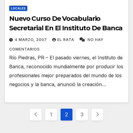
LOCALES
Nuevo Curso De Vocabulario
Secretarial En El Instituto De Banca
4 MARZO, 2007
EL RATA
NO HAY
COMENTARIOS
Río Piedras, PR – El pasado viernes, el Instituto de
Banca, reconocido mundialmente por producir los
profesionales mejor preparados del mundo de los
negocios y la banca, anunció la creación…
Navegación
1
2
3
de