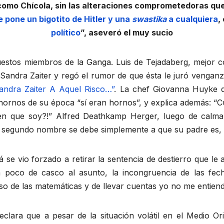
mo Chícola, sin las alteraciones comprometedoras que l
e pone un bigotito de Hitler y una
swastika
a cualquiera
,
político
”, aseveró el muy sucio
estos miembros de la Ganga. Luis de Tejadaberg, mejor c
 a Sandra Zaiter y regó el rumor de que ésta le juró venga
ndra Zaiter A Aquel Risco…”
. La chef Giovanna Huyke di
ornos de su época “sí eran hornos”, y explica además: “C
reen que soy?!” Alfred Deathkamp Herger, luego de calmar
tro segundo nombre se debe simplemente a que su padre es, 
se vio forzado a retirar la sentencia de destierro que le 
 poco de casco al asunto, la incongruencia de las fec
o de las matemáticas y de llevar cuentas yo no me entie
eclara que a pesar de la situación volátil en el Medio Or