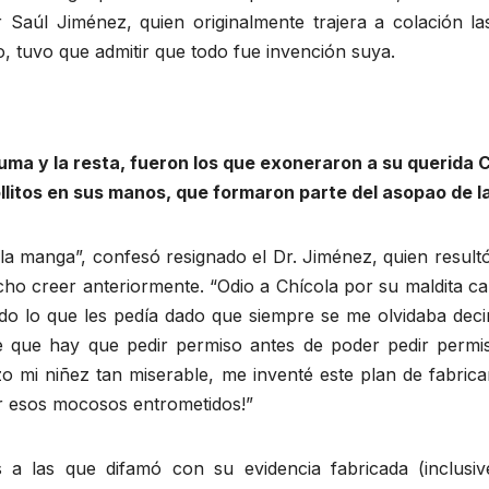
or Saúl Jiménez, quien originalmente trajera a colación l
o, tuvo que admitir que todo fue invención suya.
suma y la resta, fueron los que exoneraron a su querida 
ollitos en sus manos, que formaron parte del asopao de l
e la manga”, confesó resignado el Dr. Jiménez, quien resul
ho creer anteriormente. “Odio a Chícola por su maldita ca
o lo que les pedía dado que siempre se me olvidaba decir
rre que hay que pedir permiso antes de poder pedir per
zo mi niñez tan miserable, me inventé este plan de fabric
or esos mocosos entrometidos!”
 a las que difamó con su evidencia fabricada (inclusiv