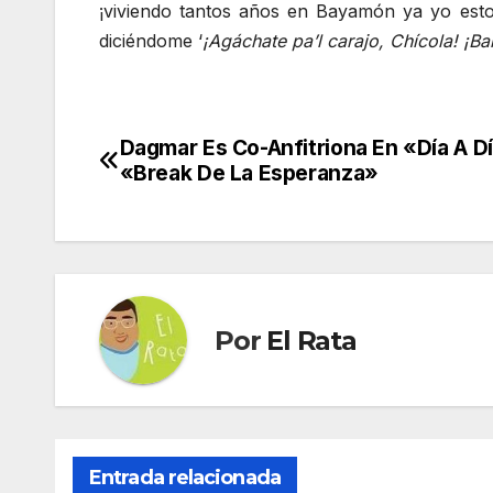
¡viviendo tantos años en Bayamón ya yo esto
diciéndome ‘
¡Agáchate pa’l carajo, Chícola! ¡Ba
Dagmar Es Co-Anfitriona En «Día A D
Navegación
«Break De La Esperanza»
de
entradas
Por
El Rata
Entrada relacionada