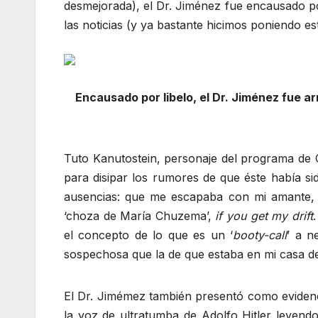
desmejorada), el Dr. Jiménez fue encausado po
las noticias (y ya bastante hicimos poniendo es
Encausado por libelo, el Dr. Jiménez fue a
Tuto Kanutostein, personaje del programa de C
para disipar los rumores de que éste había si
ausencias: que me escapaba con mi amante,
‘choza de María Chuzema’,
if you get my drift
el concepto de lo que es un ‘
booty-call
’ a n
sospechosa que la de que estaba en mi casa d
El Dr. Jimémez también presentó como evidenc
la voz de ultratumba de Adolfo Hitler leyendo