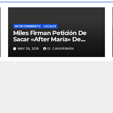
ENTRETENIMIENTO
LOCALES
Miles Firman Petición De
Sacar «After María» De
Netflix Porque El
MAY 29, 2019
EL CANGRIMÁN
Documental No Trata Sobre
Lo Que Ellos Quieren Que
Trate