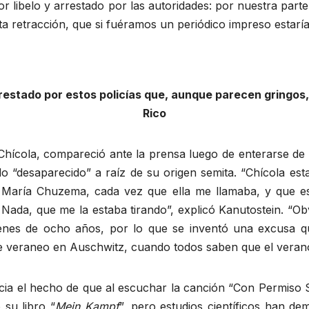
r libelo y arrestado por las autoridades: por nuestra part
ta retracción, que si fuéramos un periódico impreso estarí
rrestado por estos policías que, aunque parecen gringos
Rico
hícola, compareció ante la prensa luego de enterarse de 
do “desaparecido” a raíz de su origen semita. “Chícola es
 María Chuzema, cada vez que ella me llamaba, y que e
. Nada, que me la estaba tirando”, explicó Kanutostein. “O
enes de ocho años, por lo que se inventó una excusa 
e veraneo en Auschwitz, cuando todos saben que el verano
ia el hecho de que al escuchar la canción “Con Permiso S
 su libro “
Mein Kampf
”, pero estudios científicos han d