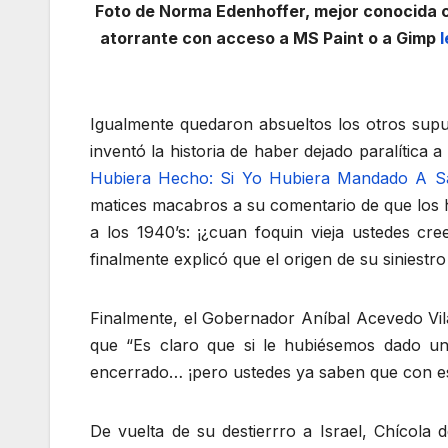
Foto de Norma Edenhoffer, mejor conocida co
atorrante con acceso a MS Paint o a Gimp
l
Igualmente quedaron absueltos los otros supu
inventó la historia de haber dejado paralítica
Hubiera Hecho: Si Yo Hubiera Mandado A Sa
matices macabros a su comentario de que los h
a los 1940’s: ¡¿cuan foquin vieja ustedes c
finalmente explicó que el origen de su sinies
Finalmente, el Gobernador Aníbal Acevedo Vilá 
que “Es claro que si le hubiésemos dado un
encerrado… ¡pero ustedes ya saben que con es
De vuelta de su destierrro a Israel, Chícola d