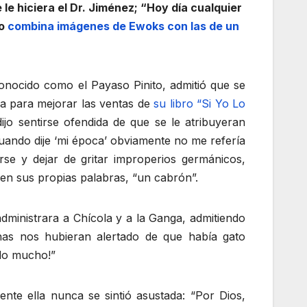
e hiciera el Dr. Jiménez; “Hoy día cualquier
 o
combina imágenes de Ewoks con las de un
onocido como el Payaso Pinito, admitió que se
nza para mejorar las ventas de
su libro “Si Yo Lo
jo sentirse ofendida de que se le atribuyeran
uando dije ‘mi época’ obviamente no me refería
se y dejar de gritar improperios germánicos,
en sus propias palabras, “un cabrón”.
administrara a Chícola y a la Ganga, admitiendo
has nos hubieran alertado de que había gato
ndo mucho!”
iente ella nunca se sintió asustada: “Por Dios,