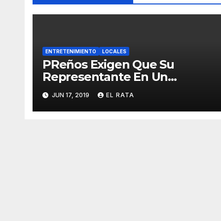
ENTRETENIMIENTO
LOCALES
PReños Exigen Que Su
Representante En Un
Concurso Superficial E
JUN 17, 2019
EL RATA
Irrelevante Sea «Boricua De
Pura Cepa»