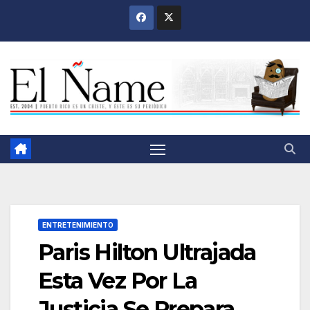
Saltar
al
contenido
ENTRETENIMIENTO
Paris Hilton Ultrajada
Esta Vez Por La
Justicia Se Prepara