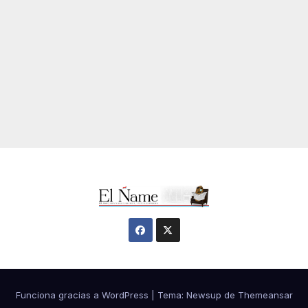
Funciona gracias a WordPress
|
Tema:
Newsup
de
Themeansar