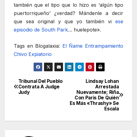
también que el tipo que lo hizo es ‘algún tipo
puertorriqueño’ ¿verdad? Mándenle a decir
que sea original y que yo también vi
ese
episodio de South Park
… huelepote».
Tags en Blogalaxia:
El Ñame
Entrampamiento
Chivo Expiatorio
Tribunal Del Pueblo
Lindsay Lohan
Navegación
Contrata A Judge
Arrestada
Judy
Nuevamente; Riña
de
Con Paris De Quién
Es Más «Thrashy» Se
entradas
Escala