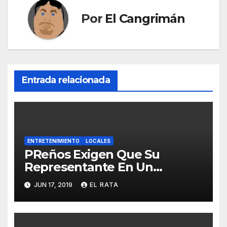
Por
El Cangrimán
Entrada relacionada
ENTRETENIMIENTO
LOCALES
PReños Exigen Que Su
Representante En Un
Concurso Superficial E
JUN 17, 2019
EL RATA
Irrelevante Sea «Boricua De
Pura Cepa»