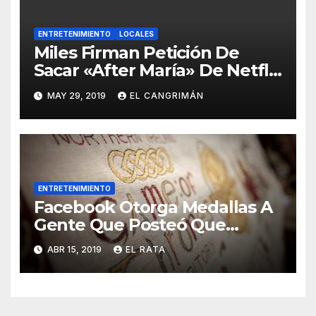
ENTRETENIMIENTO
LOCALES
Miles Firman Petición De
Sacar «After María» De Netflix
Porque El Documental No
MAY 29, 2019
EL CANGRIMÁN
Trata Sobre Lo Que Ellos
Quieren Que Trate
ENTRETENIMIENTO
Facebook Otorga Medallas A
Gente Que Posteó Que
Nunca Ha Visto «Game Of
ABR 15, 2019
EL RATA
Thrones»