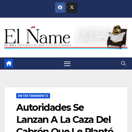
Saltar
al
contenido
ENTRETENIMIENTO
Autoridades Se
Lanzan A La Caza Del
Cabrón Que Le Plantó