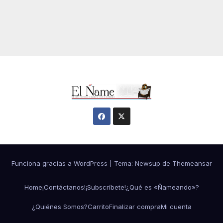
Funciona gracias a WordPress
|
Tema:
Newsup
de
Themeansar
Home
¡Contáctanos!
¡Subscríbete!
¿Qué es «Ñameando»?
¿Quiénes Somos?
Carrito
Finalizar compra
Mi cuenta