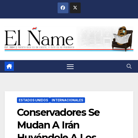
Saltar
al
contenido
ESTADOS UNIDOS
INTERNACIONALES
Conservadores Se
Mudan A Irán
Huyéndole A Los