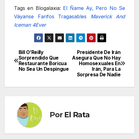
Tags en Blogalaxia:
El Ñame
Ay, Pero No Se
Váyanse
Farifos Tragasables
Maverick And
Iceman 4Ever
Bill O’Reilly
Presidente De Irán
Navegación
Sorprendido Que
Asegura Que No Hay
Restaurante Boricua
Homosexuales En
de
No Sea Un Despingue
Irán, Para La
Sorpresa De Nadie
entradas
Por
El Rata