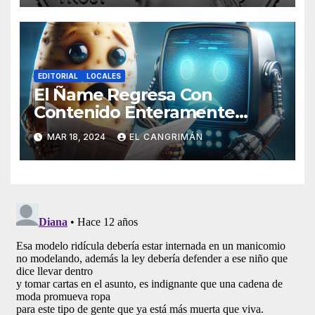
EDITORIAL
LOCALES
El Ñame Regresa Con
Contenido Enteramente
Generado Por Inteligencia
MAR 18, 2024
EL CANGRIMÁN
Artificial