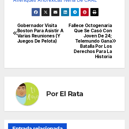
Gobernador Visita
Fallece Octogenaria
Navegación
Boston Para Asistir A
Que Se Casó Con
Varias Reuniones (Y
Joven De 24;
de
Juegos De Pelota)
Telemundo Gana
Batalla Por Los
entradas
Derechos Para La
Historia
Por
El Rata
Entrada relacionada