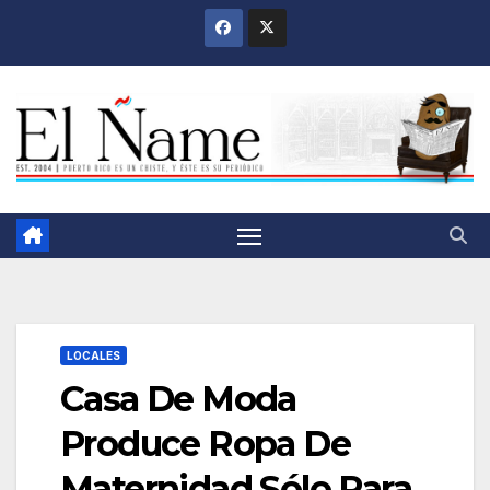
Saltar
al
contenido
LOCALES
Casa De Moda
Produce Ropa De
Maternidad Sólo Para