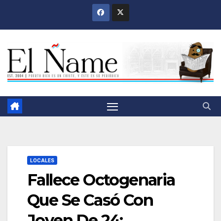
Saltar
al
contenido
LOCALES
Fallece Octogenaria
Que Se Casó Con
Joven De 24;