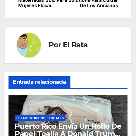
Maternidad Sólo Para
Solutions Para Cuidar
de
Mujeres Flacas
De Los Ancianos
entradas
Por
El Rata
Entrada relacionada
ESTADOS UNIDOS
LOCALES
Puerto Rico Envía Un Rollo De
Papel Toalla A Donald Trump