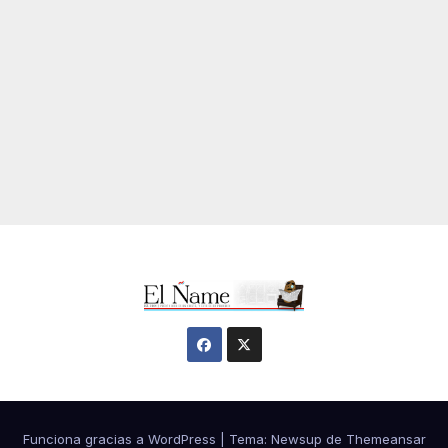
Funciona gracias a WordPress
|
Tema:
Newsup
de
Themeansar