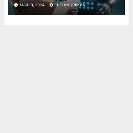
Generado Por Inteligencia
MAR 18, 2024
EL CANGRIMÁN
Artificial