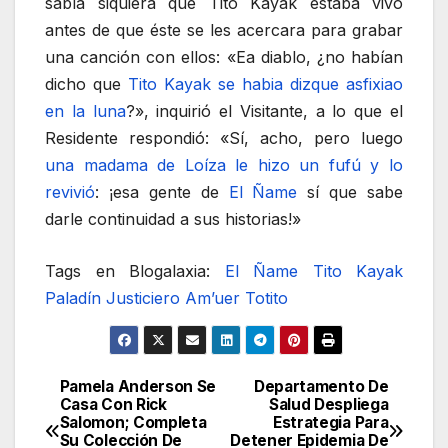
sabía siquiera que Tito Kayak estaba vivo
antes de que éste se les acercara para grabar
una canción con ellos: «Ea diablo, ¿no habían
dicho que
Tito Kayak se habia dizque asfixiao
en la luna
?», inquirió el Visitante, a lo que el
Residente respondió: «Sí, acho, pero luego
una madama de Loíza le hizo un fufú y lo
revivió
: ¡esa gente de
El Ñame
sí que sabe
darle continuidad a sus historias!»
Tags en Blogalaxia:
El Ñame
Tito Kayak
Paladín Justiciero
Am’uer Totito
Pamela Anderson Se
Departamento De
Navegación
Casa Con Rick
Salud Despliega
Salomon; Completa
Estrategia Para
de
Su Colección De
Detener Epidemia De