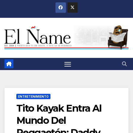
Saltar
al
contenido
ENTRETENIMIENTO
Tito Kayak Entra Al
Mundo Del
Reggaetón; Daddy