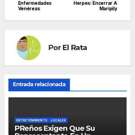
Enfermedades
Herpes: Encerrar A
entradas
Venéreas
Maripily
Por
El Rata
Entrada relacionada
ENTRETENIMIENTO
LOCALES
PReños Exigen Que Su