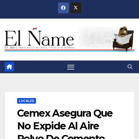
Saltar
al
contenido
LOCALES
Cemex Asegura Que
No Expide Al Aire
Polvo De Cemento,