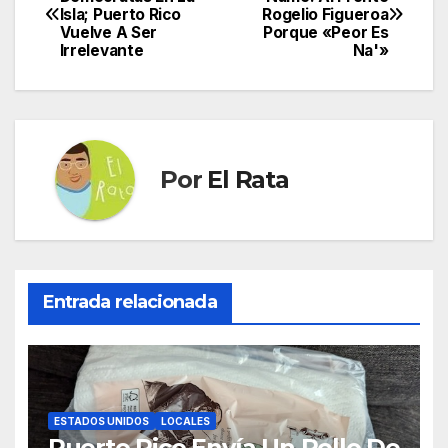
Isla; Puerto Rico
Rogelio Figueroa
de
Vuelve A Ser
Porque «Peor Es
Irrelevante
Na'»
entradas
Por
El Rata
Entrada relacionada
ESTADOS UNIDOS
LOCALES
Puerto Rico Envía Un Rollo De