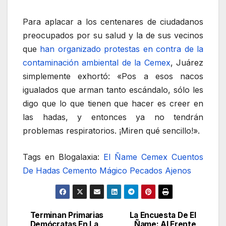
Para aplacar a los centenares de ciudadanos
preocupados por su salud y la de sus vecinos
que
han organizado protestas en contra de la
contaminación ambiental de la Cemex
, Juárez
simplemente exhortó: «Pos a esos nacos
igualados que arman tanto escándalo, sólo les
digo que lo que tienen que hacer es creer en
las hadas, y entonces ya no tendrán
problemas respiratorios. ¡Miren qué sencillo!».
Tags en Blogalaxia:
El Ñame
Cemex
Cuentos
De Hadas
Cemento Mágico
Pecados Ajenos
Terminan Primarias
La Encuesta De El
Navegación
Demócratas En La
Ñame: Al Frente