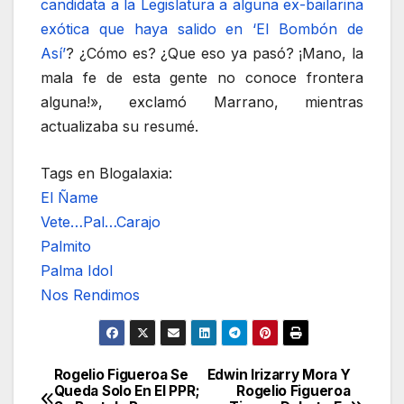
candidata a la Legislatura a alguna ex-bailarina
exótica que haya salido en ‘El Bombón de
Así’
? ¿Cómo es? ¿Que eso ya pasó? ¡Mano, la
mala fe de esta gente no conoce frontera
alguna!», exclamó Marrano, mientras
actualizaba su resumé.
Tags en Blogalaxia:
El Ñame
Vete…Pal…Carajo
Palmito
Palma Idol
Nos Rendimos
Rogelio Figueroa Se
Edwin Irizarry Mora Y
Navegación
Queda Solo En El PPR;
Rogelio Figueroa