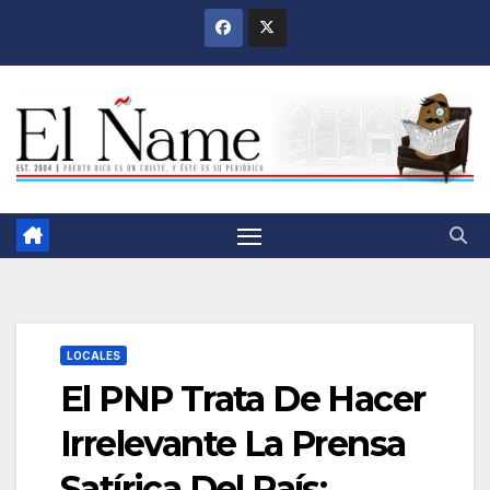
Saltar
al
contenido
LOCALES
El PNP Trata De Hacer
Irrelevante La Prensa
Satírica Del País: