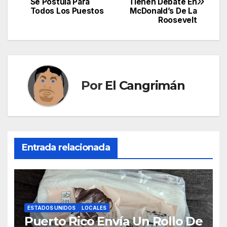
Se Postula Para
Tienen Debate En
de
Todos Los Puestos
McDonald’s De La
Roosevelt
entradas
Por
El Cangrimán
Entrada relacionada
ESTADOS UNIDOS
LOCALES
Puerto Rico Envía Un Rollo De