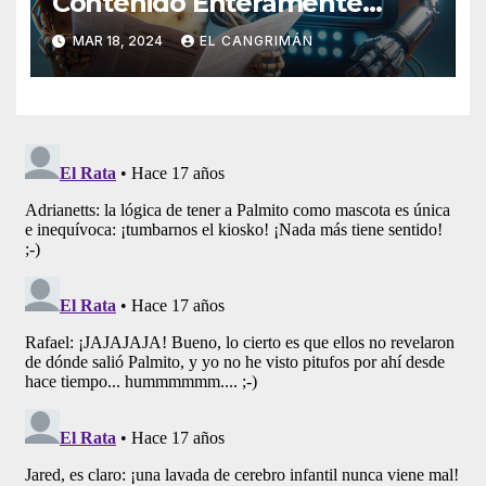
Contenido Enteramente
Generado Por Inteligencia
MAR 18, 2024
EL CANGRIMÁN
Artificial