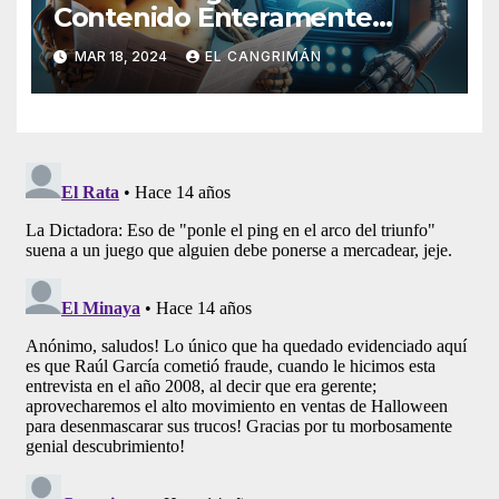
Contenido Enteramente
Generado Por Inteligencia
MAR 18, 2024
EL CANGRIMÁN
Artificial