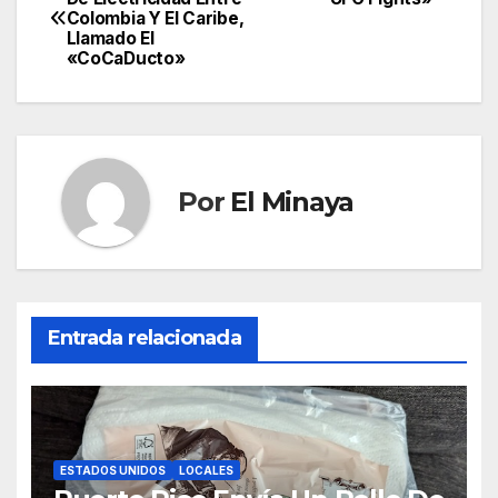
Colombia Y El Caribe,
de
Llamado El
«CoCaDucto»
entradas
Por
El Minaya
Entrada relacionada
ESTADOS UNIDOS
LOCALES