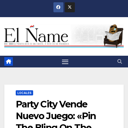
Saltar
al
contenido
LOCALES
Party City Vende
Nuevo Juego: «Pin
The Bling On The