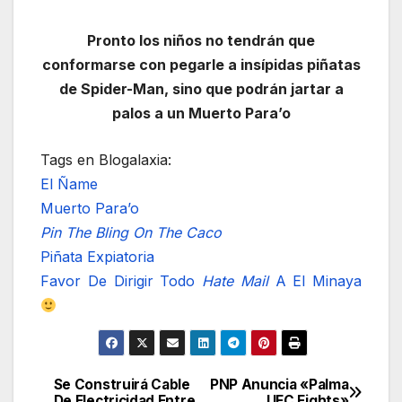
Pronto los niños no tendrán que
conformarse con pegarle a insípidas piñatas
de Spider-Man, sino que podrán jartar a
palos a un Muerto Para’o
Tags en Blogalaxia:
El Ñame
Muerto Para’o
Pin The Bling On The Caco
Piñata Expiatoria
Favor De Dirigir Todo
Hate Mail
A El Minaya
Se Construirá Cable
PNP Anuncia «Palma
Navegación
De Electricidad Entre
UFC Fights»