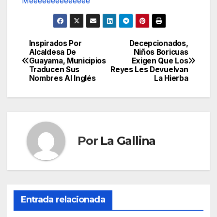
Meeeeeeeeeeeeee
Inspirados Por
Decepcionados,
Navegación
Alcaldesa De
Niños Boricuas
Guayama, Municipios
Exigen Que Los
de
Traducen Sus
Reyes Les Devuelvan
Nombres Al Inglés
La Hierba
entradas
Por
La Gallina
Entrada relacionada