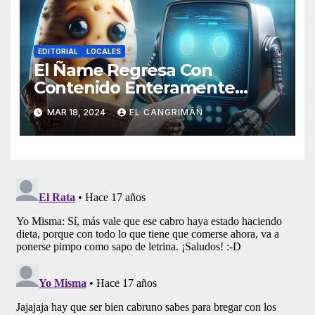
EDITORIAL
LOCALES
El Ñame Regresa Con
Contenido Enteramente
Generado Por Inteligencia
MAR 18, 2024
EL CANGRIMÁN
Artificial