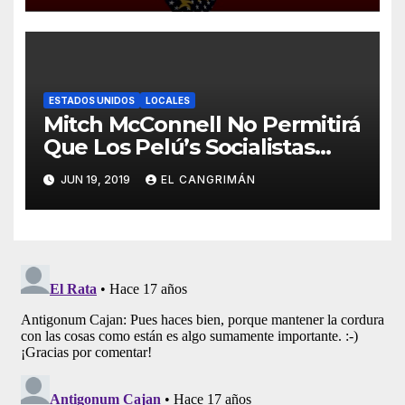
ESTADOS UNIDOS
LOCALES
Mitch McConnell No Permitirá
Que Los Pelú’s Socialistas
Comunistas Del PNP Logren
JUN 19, 2019
EL CANGRIMÁN
La Estadidad