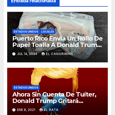
Entrada relacionada
ESTADOS UNIDOS
LOCALES
Puerto Rico Envía Un Rollo De
Papel Toalla A Donald Trump
Pa’ Que Use Las Hojas De
JUL 14, 2024
EL CANGRIMÁN
Curita
ESTADOS UNIDOS
Ahora Sin Cuenta De Tuíter,
Donald Trump Gritará
Barrabasadas Desde Una
ENE 8, 2021
EL RATA
Tumbacocos