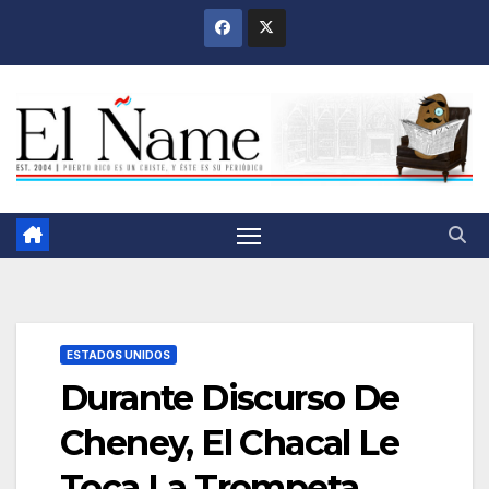
Saltar
al
contenido
ESTADOS UNIDOS
Durante Discurso De
Cheney, El Chacal Le
Toca La Trompeta