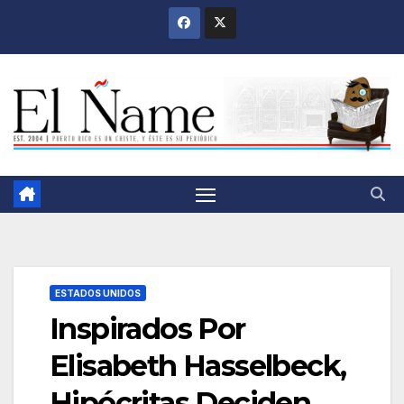
Saltar
al
contenido
ESTADOS UNIDOS
Inspirados Por
Elisabeth Hasselbeck,
Hipócritas Deciden