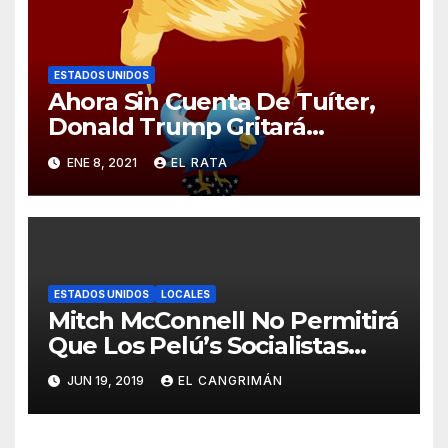
ESTADOS UNIDOS
Ahora Sin Cuenta De Tuíter,
Donald Trump Gritará
Barrabasadas Desde Una
ENE 8, 2021
EL RATA
Tumbacocos
ESTADOS UNIDOS
LOCALES
Mitch McConnell No Permitirá
Que Los Pelú’s Socialistas
Comunistas Del PNP Logren
JUN 19, 2019
EL CANGRIMÁN
La Estadidad