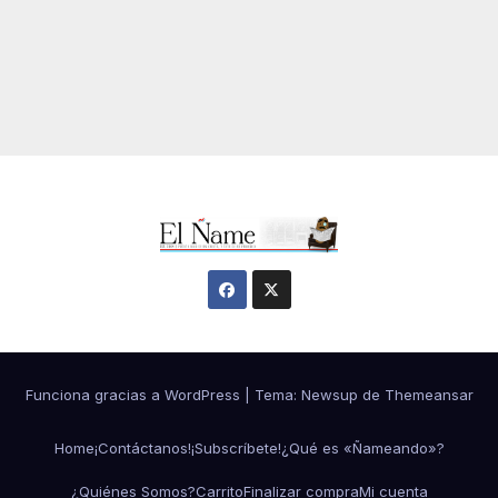
Funciona gracias a WordPress
|
Tema:
Newsup
de
Themeansar
Home
¡Contáctanos!
¡Subscríbete!
¿Qué es «Ñameando»?
¿Quiénes Somos?
Carrito
Finalizar compra
Mi cuenta