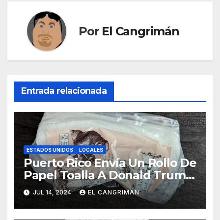
Por
El Cangrimán
Entrada relacionada
ESTADOS UNIDOS
LOCALES
Puerto Rico Envía Un Rollo De
Papel Toalla A Donald Trump
Pa’ Que Use Las Hojas De
JUL 14, 2024
EL CANGRIMÁN
Curita