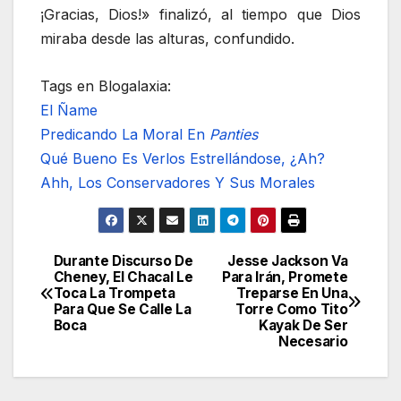
¡Gracias, Dios!» finalizó, al tiempo que Dios
miraba desde las alturas, confundido.
Tags en Blogalaxia:
El Ñame
Predicando La Moral En
Panties
Qué Bueno Es Verlos Estrellándose, ¿Ah?
Ahh, Los Conservadores Y Sus Morales
Durante Discurso De
Jesse Jackson Va
Navegación
Cheney, El Chacal Le
Para Irán, Promete
Toca La Trompeta
Treparse En Una
de
Para Que Se Calle La
Torre Como Tito
Boca
Kayak De Ser
entradas
Necesario