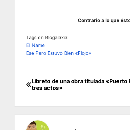
Contrario a lo que ést
Tags en Blogalaxia:
El Ñame
Ese Paro Estuvo Bien «Flojo»
Libreto de una obra titulada «Puerto 
Navegación
tres actos»
de
entradas