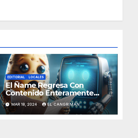
EDITORIAL
LOCALES
El Ñame Regresa Con
Contenido Enteramente
Generado Por Inteligencia
MAR 18, 2024
EL CANGRIMÁN
Artificial