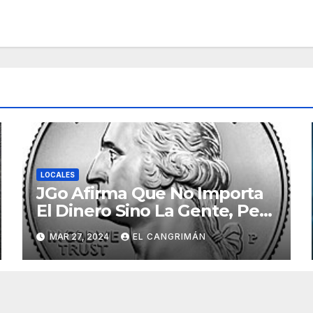
LOCALES
JGo Afirma Que No Importa
El Dinero Sino La Gente, Pero
Pregunta: «¿De Verdad No
MAR 27, 2024
EL CANGRIMÁN
Tendrán Una Pejetita?»