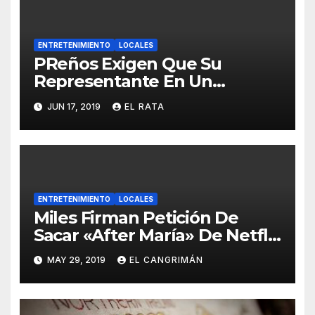
ENTRETENIMIENTO
LOCALES
PReños Exigen Que Su
Representante En Un
Concurso Superficial E
JUN 17, 2019
EL RATA
Irrelevante Sea «Boricua De
Pura Cepa»
ENTRETENIMIENTO
LOCALES
Miles Firman Petición De
Sacar «After María» De Netflix
Porque El Documental No
MAY 29, 2019
EL CANGRIMÁN
Trata Sobre Lo Que Ellos
Quieren Que Trate