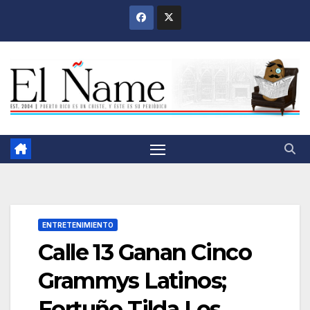
Saltar
al
contenido
ENTRETENIMIENTO
Calle 13 Ganan Cinco
Grammys Latinos;
Fortuño Tilda Los