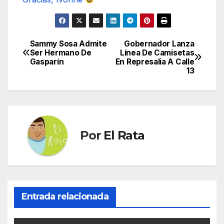
Sammy Sosa Admite
Gobernador Lanza
Navegación
Ser Hermano De
Línea De Camisetas
Gasparín
En Represalia A Calle
de
13
entradas
Por
El Rata
Entrada relacionada