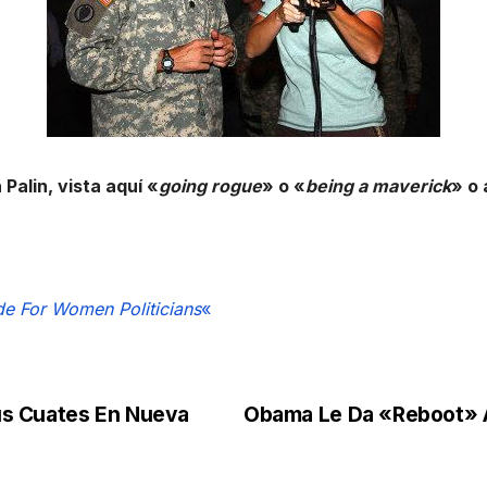
Palin, vista aquí «
going rogue
» o «
being a maverick
» o 
e For Women Politicians
«
us Cuates En Nueva
Obama Le Da «Reboot» A