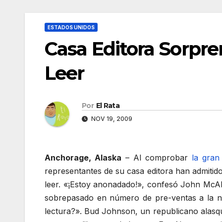
ESTADOS UNIDOS
Casa Editora Sorpr
Leer
Por
El Rata
NOV 19, 2009
Anchorage, Alaska
– Al comprobar
la gran
representantes de su casa editora han admiti
leer. «¡Estoy anonadado!», confesó John McAlli
sobrepasado en número de pre-ventas a la nu
lectura?». Bud Johnson, un republicano alasque