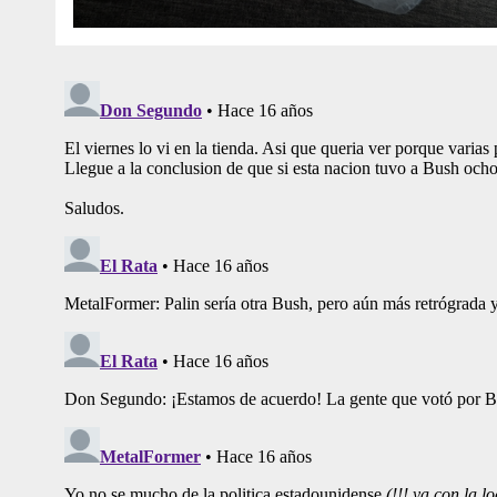
De Curita