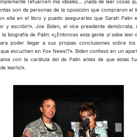
implemente refuercen mis ideales… ¡nada de leer cosas qu
entas son de personas de la oposición que compraron el li
 con ella en el libro y puedo asegurarles que Sarah Pali
r y escribir!». Joe Biden, el vice presidente demócrata, 
la biografía de Palin: «¿Entonces esta gente
sí
sabe leer d
para poder llegar a sus propias conclusiones sobre los
 que escuchen en Fox News!?». Biden confesó en un aparte
ma con la carátula del de Palin antes de que éstas fuer
e leerlo!».