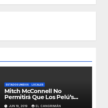
ESTADOS UNIDOS
LOCALES
Mitch McConnell No
Permitirá Que Los Pelú’s
Socialistas Comunistas Del
JUN 19, 2019
EL CANGRIMÁN