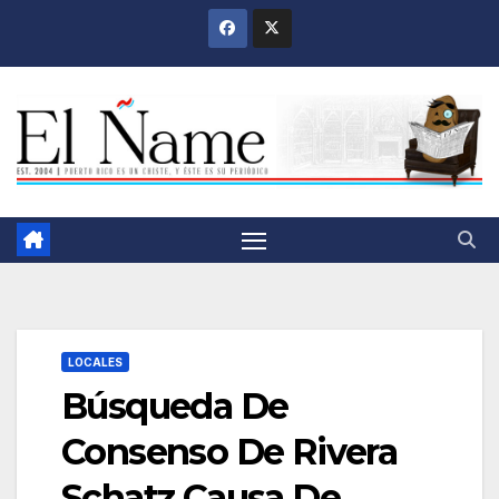
Saltar
al
contenido
LOCALES
Búsqueda De
Consenso De Rivera
Schatz Causa De