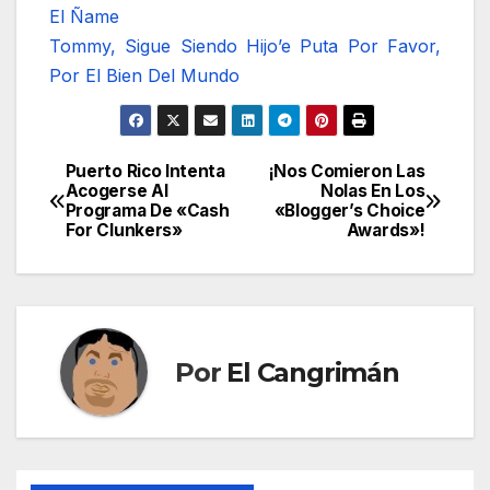
El Ñame
Tommy, Sigue Siendo Hijo’e Puta Por Favor,
Por El Bien Del Mundo
Puerto Rico Intenta
¡Nos Comieron Las
Navegación
Acogerse Al
Nolas En Los
Programa De «Cash
«Blogger’s Choice
de
For Clunkers»
Awards»!
entradas
Por
El Cangrimán