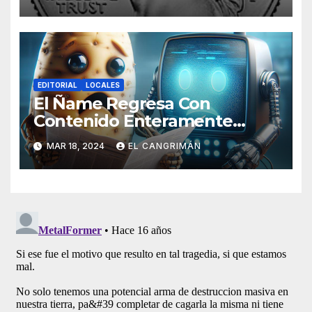
Tendrán Una Pejetita?»
EDITORIAL
LOCALES
El Ñame Regresa Con
Contenido Enteramente
Generado Por Inteligencia
MAR 18, 2024
EL CANGRIMÁN
Artificial