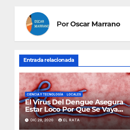
Por
Oscar Marrano
Entrada relacionada
CIENCIA Y TECNOLOGÍA
LOCALES
El Virus Del Dengue Asegura
Estar Loco Por Que Se Vaya
Su Primo Vividor, El COVID-19
DIC 28, 2020
EL RATA