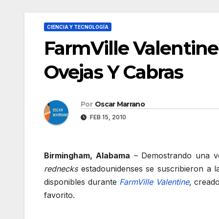
CIENCIA Y TECNOLOGÍA
FarmVille Valentin
Ovejas Y Cabras
Por
Oscar Marrano
FEB 15, 2010
Birmingham, Alabama
– Demostrando una v
rednecks
estadounidenses se suscribieron a la
disponibles durante
FarmVille Valentine
, cread
favorito.