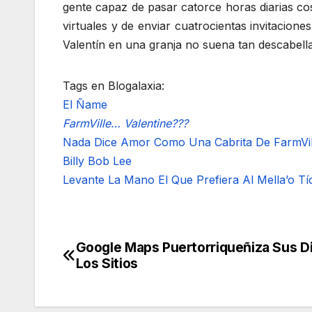
gente capaz de pasar catorce horas diarias c
virtuales y de enviar cuatrocientas invitaciones
Valentín en una granja no suena tan descabell
Tags en Blogalaxia:
El Ñame
FarmVille… Valentine???
Nada Dice Amor Como Una Cabrita De FarmVil
Billy Bob Lee
Levante La Mano El Que Prefiera Al Mella’o 
Google Maps Puertorriqueñiza Sus Di
Navegación
Los Sitios
de
entradas