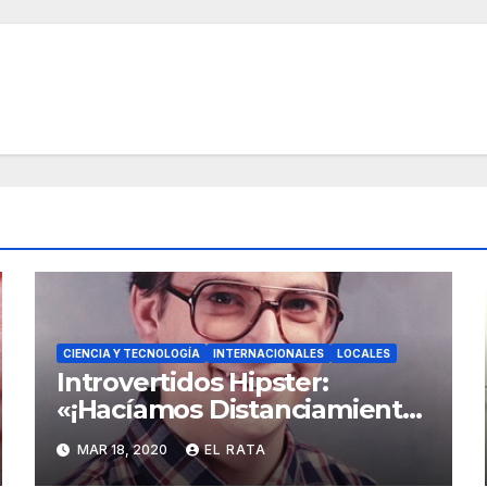
CIENCIA Y TECNOLOGÍA
INTERNACIONALES
LOCALES
Introvertidos Hipster:
«¡Hacíamos Distanciamiento
Social Antes De Que El
MAR 18, 2020
EL RATA
Coronavirus Lo Hiciera Cool!»