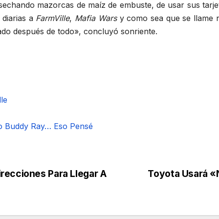
osechando mazorcas de maíz de embuste, de usar sus tarjet
 diarias a
FarmVille
,
Mafia Wars
y como sea que se llame n
ado después de todo», concluyó sonriente.
le
Tío Buddy Ray… Eso Pensé
recciones Para Llegar A
Toyota Usará «