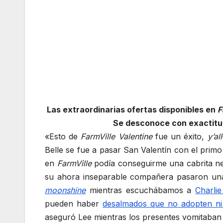
Las extraordinarias ofertas disponibles en
F
Se desconoce con exactitud
«Esto de
FarmVille Valentine
fue un éxito,
y’all
Belle se fue a pasar San Valentín con el prim
en
FarmVille
podía conseguirme una cabrita n
su ahora inseparable compañera pasaron una 
moonshine
mientras escuchábamos a
Charlie
pueden haber
desalmados que no adopten ni
aseguró Lee mientras los presentes vomitaban