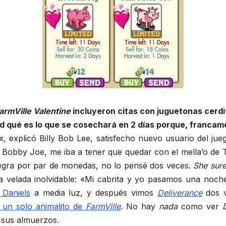
armVille Valentine
incluyeron citas con juguetonas cerdi
 qué es lo que se cosechará en 2 días porque, francam
«, explicó Billy Bob Lee, satisfecho nuevo usuario del 
o Bobby Joe, me iba a tener que quedar con el mella’o de 
egra por par de monedas, no lo pensé dos veces.
She sur
velada inolvidable: «Mi cabrita y yo pasamos una noche
 Daniels
a media luz, y después vimos
Deliverance
dos v
 un solo animalito de
FarmVille
. No hay
nada
como ver
 sus almuerzos.