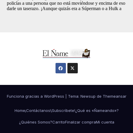
Funciona gracias a WordPress
|
Tema:
Newsup
de
Themeansar
Home
¡Contáctanos!
¡Subscríbete!
¿Qué es «Ñameando»?
¿Quiénes Somos?
Carrito
Finalizar compra
Mi cuenta