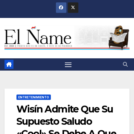
Saltar
al
contenido
ENTRETENIMIENTO
Wisín Admite Que Su
Supuesto Saludo
«Cool» Se Debe A Que