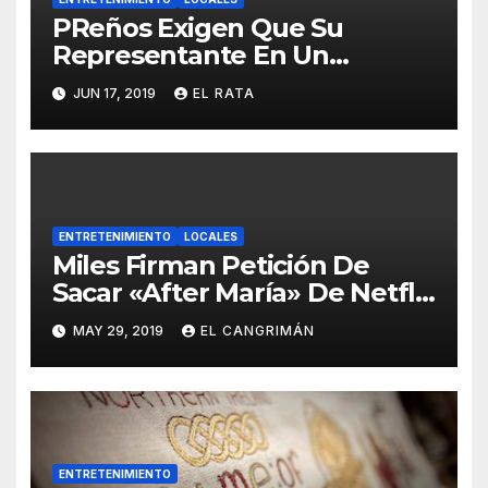
PReños Exigen Que Su
Representante En Un
Concurso Superficial E
JUN 17, 2019
EL RATA
Irrelevante Sea «Boricua De
Pura Cepa»
ENTRETENIMIENTO
LOCALES
Miles Firman Petición De
Sacar «After María» De Netflix
Porque El Documental No
MAY 29, 2019
EL CANGRIMÁN
Trata Sobre Lo Que Ellos
Quieren Que Trate
ENTRETENIMIENTO