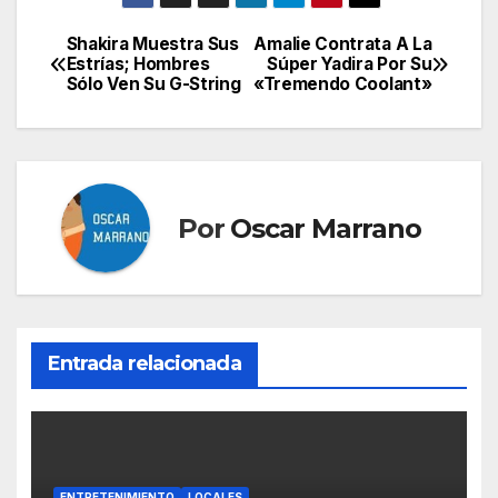
Shakira Muestra Sus
Amalie Contrata A La
Navegación
Estrías; Hombres
Súper Yadira Por Su
Sólo Ven Su G-String
«Tremendo Coolant»
de
entradas
Por
Oscar Marrano
Entrada relacionada
ENTRETENIMIENTO
LOCALES