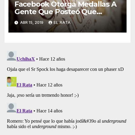
Facebook Otorga Medallas A
Gente Que Posteó Que
Nunca Ha Visto «Game Of
ABR 15, 2019
EL RATA
Thrones»