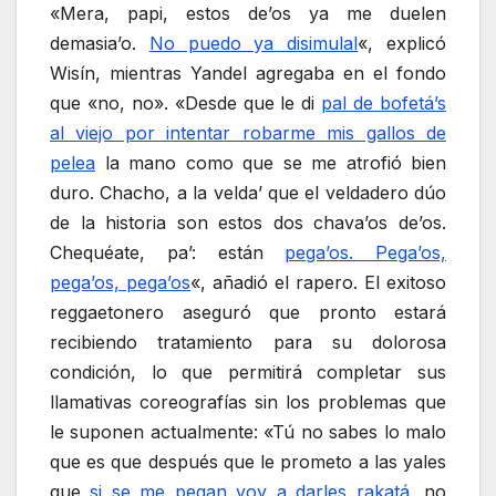
«Mera, papi, estos de’os ya me duelen
demasia’o.
No puedo ya disimulal
«, explicó
Wisín, mientras Yandel agregaba en el fondo
que «no, no». «Desde que le di
pal de bofetá’s
al viejo por intentar robarme mis gallos de
pelea
la mano como que se me atrofió bien
duro. Chacho, a la velda’ que el veldadero dúo
de la historia son estos dos chava’os de’os.
Chequéate, pa’: están
pega’os. Pega’os,
pega’os, pega’os
«, añadió el rapero. El exitoso
reggaetonero aseguró que pronto estará
recibiendo tratamiento para su dolorosa
condición, lo que permitirá completar sus
llamativas coreografías sin los problemas que
le suponen actualmente: «Tú no sabes lo malo
que es que después que le prometo a las yales
que
si se me pegan voy a darles rakatá
, no