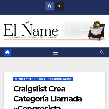
Saltar
al
contenido
CIENCIA Y TECNOLOGÍA
ESTADOS UNIDOS
Craigslist Crea
Categoría Llamada
«Congresista