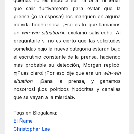
quienes no les importa ser ‘la otra’ ni tener
que salir furtivamente para evitar que la
prensa (¡o la esposa!) los manguen en alguna
movida bochornosa. ¡Eso es lo que llamamos
un
win-win situation
!», exclamó satisfecho. Al
preguntarle si no es cierto que las solicitudes
sometidas bajo la nueva categoría estarán bajo
el escrutinio constante de la prensa, haciendo
más probable su detección, Morgan replicó:
«¡Pues claro! ¡Por eso dije que era un
win-win
situation
! ¡Gana la prensa, y ganamos
nosotros! ¡Los políticos hipócritas y canallas
que se vayan a la mierda!».
Tags en Blogalaxia:
El Ñame
Christopher Lee