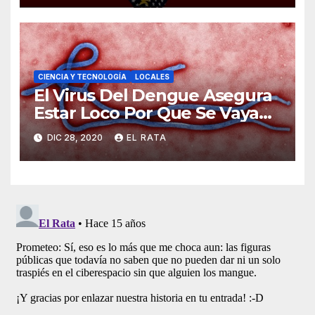
CIENCIA Y TECNOLOGÍA
LOCALES
El Virus Del Dengue Asegura
Estar Loco Por Que Se Vaya
Su Primo Vividor, El COVID-19
DIC 28, 2020
EL RATA