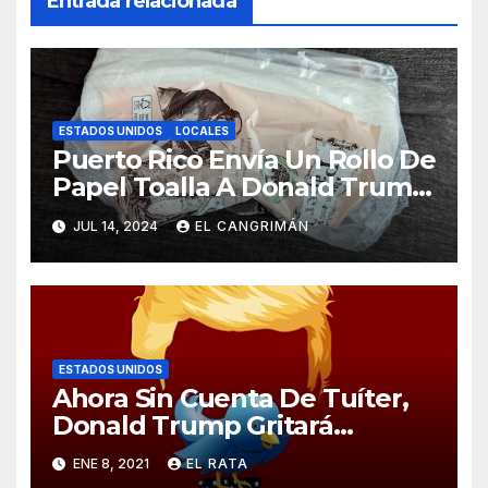
Entrada relacionada
ESTADOS UNIDOS
LOCALES
Puerto Rico Envía Un Rollo De
Papel Toalla A Donald Trump
Pa’ Que Use Las Hojas De
JUL 14, 2024
EL CANGRIMÁN
Curita
ESTADOS UNIDOS
Ahora Sin Cuenta De Tuíter,
Donald Trump Gritará
Barrabasadas Desde Una
ENE 8, 2021
EL RATA
Tumbacocos