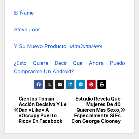
El Ñame
Steve Jobs
Y Su Nuevo Producto,
iAmOuttaHere
¿Esto Quiere Decir Que Ahora Puedo
Comprarme Un Android?
Cientos Toman
Estudio Revela Que
Navegación
Acción Decisiva Y Le
Mujeres De 40
Dan «Like» A
Quieren Más Sexo,
de
«Occupy Puerto
Especialmente Si Es
Rico» En Facebook
Con George Clooney
entradas