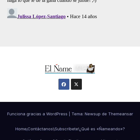
Funciona gracias a WordPress
|
Tema:
Newsup
de
Themeansar
Home
¡Contáctanos!
¡Subscríbete!
¿Qué es «Ñameando»?