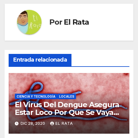
Por
El Rata
Entrada relacionada
CIENCIA Y TECNOLOGÍA
LOCALES
El Virus Del Dengue Asegura
Estar Loco Por Que Se Vaya
Su Primo Vividor, El COVID-19
DIC 28, 2020
EL RATA