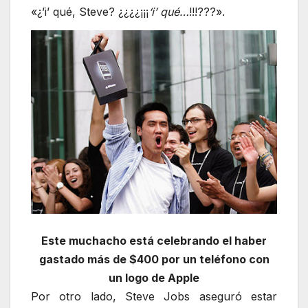
«¿’i’ qué, Steve? ¿¿¿¿¡¡¡
‘i’ qué…
!!!???».
Este muchacho está celebrando el haber
gastado más de $400 por un teléfono con
un logo de Apple
Por otro lado, Steve Jobs aseguró estar