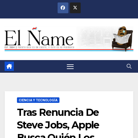
Saltar
al
contenido
CIENCIA Y TECNOLOGÍA
Tras Renuncia De
Steve Jobs, Apple
Busca Quién Los