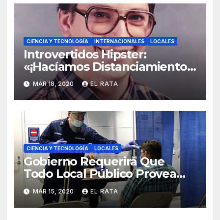
CIENCIA Y TECNOLOGÍA
INTERNACIONALES
LOCALES
Introvertidos Hipster:
«¡Hacíamos Distanciamiento
Social Antes De Que El
MAR 18, 2020
EL RATA
Coronavirus Lo Hiciera Cool!»
CIENCIA Y TECNOLOGÍA
LOCALES
Gobierno Requerirá Que
Todo Local Público Provea
«Culito De Rana» A Sus
MAR 15, 2020
EL RATA
Clientes