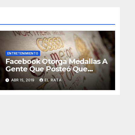
ENTRETENIMIENTO
Facebook Otorga Medallas A
Gente Que Posteó Que
Nunca Ha Visto «Game Of
ABR 15, 2019
EL RATA
Thrones»