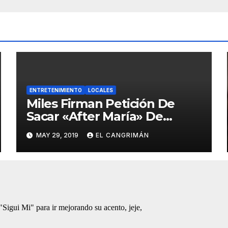
ENTRETENIMIENTO
LOCALES
Miles Firman Petición De
Sacar «After María» De
Netflix Porque El
MAY 29, 2019
EL CANGRIMÁN
Documental No Trata Sobre
Lo Que Ellos Quieren Que
Trate