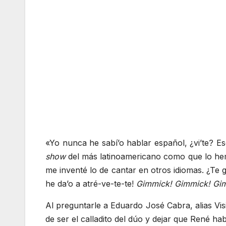
«Yo nunca he sabí’o hablar español, ¿vi’te? Es
show
del más latinoamericano como que lo hem
me inventé lo de cantar en otros idiomas. ¿Te 
he da’o a atré-ve-te-te!
Gimmick!
Gimmick!
Gi
Al preguntarle a Eduardo José Cabra, alias Visi
de ser el calladito del dúo y dejar que René hab