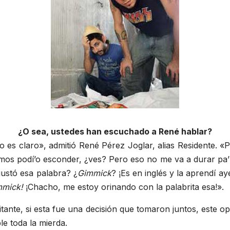
¿O sea, ustedes han escuchado a René hablar?
o es claro», admitió René Pérez Joglar, alias Residente. 
os podí’o esconder, ¿ves? Pero eso no me va a durar pa’
gustó esa palabra? ¿
Gimmick
? ¡Es en inglés y la aprendí ay
mmick!
¡Chacho, me estoy orinando con la palabrita esa!».
tante, si esta fue una decisión que tomaron juntos, este o
le toda la mierda.