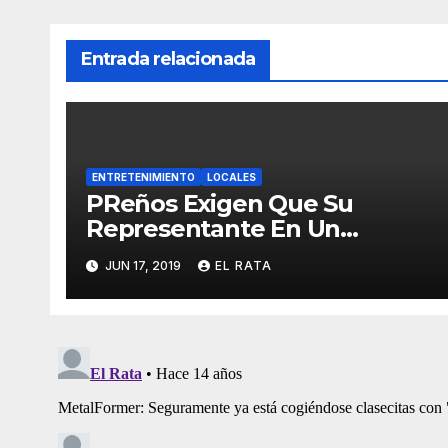
Entrada relacionada
ENTRETENIMIENTO
LOCALES
PReños Exigen Que Su
Representante En Un
Concurso Superficial E
JUN 17, 2019
EL RATA
Irrelevante Sea «Boricua De
Pura Cepa»