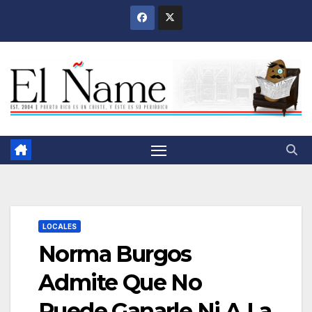
Saltar
al
contenido
LOCALES
Norma Burgos
Admite Que No
Puede Ganarle Ni A La