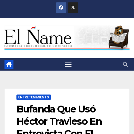
Saltar
al
contenido
ENTRETENIMIENTO
Bufanda Que Usó
Héctor Travieso En
Entrevista Con El