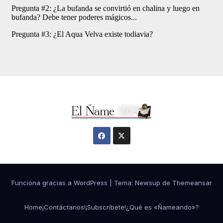
Funciona gracias a WordPress
|
Tema:
Newsup
de
Themeansar
Home
¡Contáctanos!
¡Subscríbete!
¿Qué es «Ñameando»?