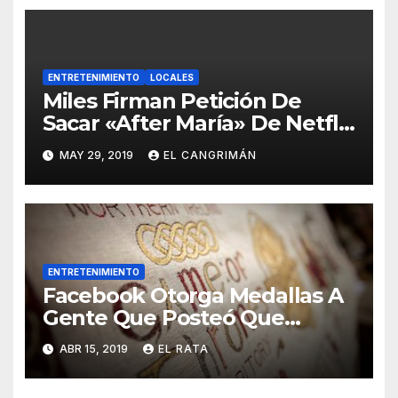
ENTRETENIMIENTO
LOCALES
Miles Firman Petición De
Sacar «After María» De Netflix
Porque El Documental No
MAY 29, 2019
EL CANGRIMÁN
Trata Sobre Lo Que Ellos
Quieren Que Trate
ENTRETENIMIENTO
Facebook Otorga Medallas A
Gente Que Posteó Que
Nunca Ha Visto «Game Of
ABR 15, 2019
EL RATA
Thrones»