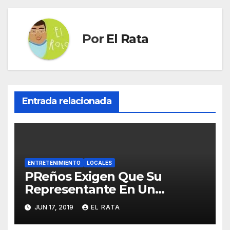
Por
El Rata
Entrada relacionada
ENTRETENIMIENTO
LOCALES
PReños Exigen Que Su
Representante En Un
Concurso Superficial E
JUN 17, 2019
EL RATA
Irrelevante Sea «Boricua De
Pura Cepa»