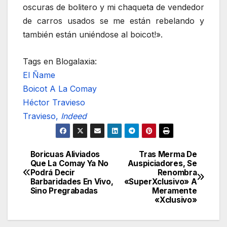
oscuras de bolitero y mi chaqueta de vendedor
de carros usados se me están rebelando y
también están uniéndose al boicot!».
Tags en Blogalaxia:
El Ñame
Boicot A La Comay
Héctor Travieso
Travieso,
Indeed
Boricuas Aliviados
Tras Merma De
Navegación
Que La Comay Ya No
Auspiciadores, Se
Podrá Decir
Renombra
de
Barbaridades En Vivo,
«SuperXclusivo» A
Sino Pregrabadas
Meramente
entradas
«Xclusivo»