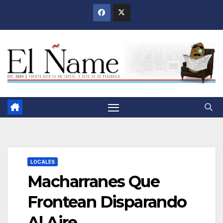
Saltar
al
contenido
LOCALES
Macharranes Que
Frontean Disparando
Al Aire