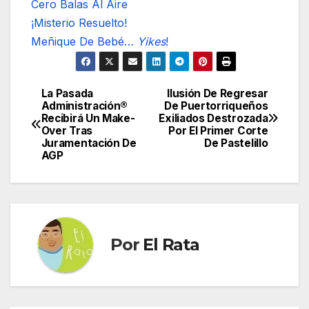
Cero Balas Al Aire
¡Misterio Resuelto!
Meñique De Bebé…
Yikes
!
La Pasada
Ilusión De Regresar
Navegación
Administración®
De Puertorriqueños
Recibirá Un Make-
Exiliados Destrozada
de
Over Tras
Por El Primer Corte
Juramentación De
De Pastelillo
entradas
AGP
Por
El Rata