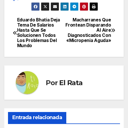
Eduardo Bhatia Deja
Macharranes Que
Navegación
Tema De Salarios
Frontean Disparando
Hasta Que Se
Al Aire
de
Solucionen Todos
Diagnosticados Con
Los Problemas Del
«Micropenia Aguda»
entradas
Mundo
Por
El Rata
Entrada relacionada