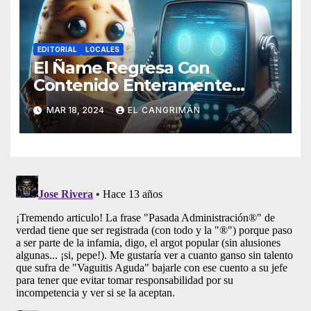
EDITORIAL
LOCALES
El Ñame Regresa Con
Contenido Enteramente
Generado Por Inteligencia
MAR 18, 2024
EL CANGRIMÁN
Artificial