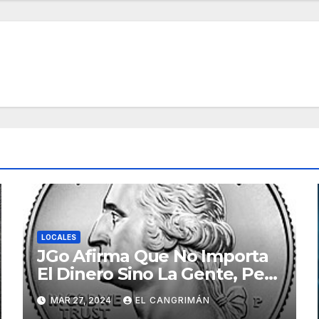
LOCALES
JGo Afirma Que No Importa
El Dinero Sino La Gente, Pero
Pregunta: «¿De Verdad No
MAR 27, 2024
EL CANGRIMÁN
Tendrán Una Pejetita?»