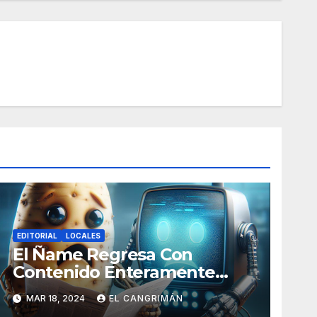
EDITORIAL
LOCALES
El Ñame Regresa Con
Contenido Enteramente
Generado Por Inteligencia
MAR 18, 2024
EL CANGRIMÁN
Artificial