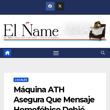
Saltar
al
contenido
LOCALES
Máquina ATH
Asegura Que Mensaje
Homofóbico Debió